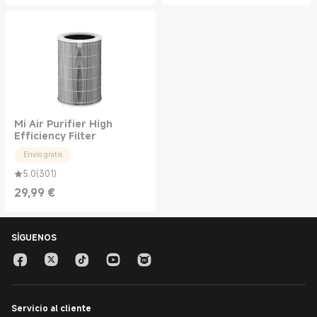
Mi Air Purifier High
Efficiency Filter
Envío gratis
5.0
(
301
)
29,99
€
Current Price €29.99
SÍGUENOS
Servicio al cliente