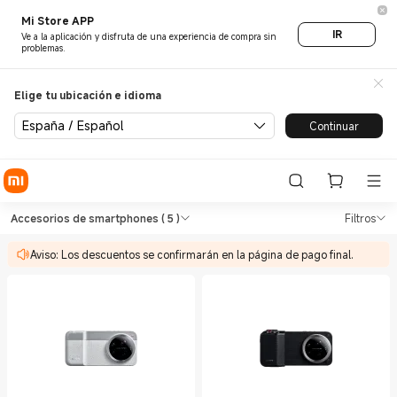
Mi Store APP
IR
Ve a la aplicación y disfruta de una experiencia de compra sin
problemas.
Elige tu ubicación e idioma
España / Español
Continuar
Shop Smartphone Accesorios 
Shop Smartphone Accesorios de smartp
Accesorios de smartphones
( 5 )
Filtros
Aviso: Los descuentos se confirmarán en la página de pago final.