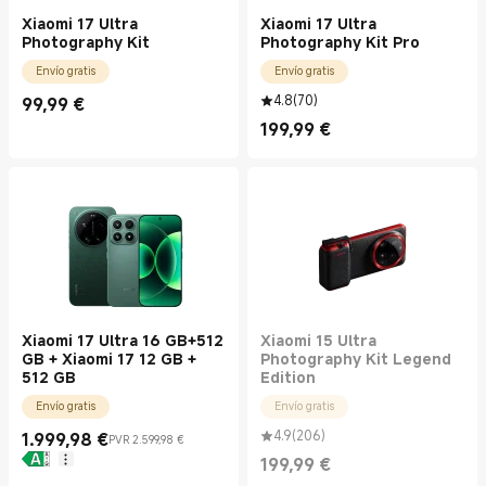
Xiaomi 17 Ultra
Xiaomi 17 Ultra
Photography Kit
Photography Kit Pro
Envío gratis
Envío gratis
4.8
(
70
)
99,99
€
Current Price €99.99
199,99
€
Current Price €199.99
Xiaomi 17 Ultra 16 GB+512
Xiaomi 15 Ultra
GB + Xiaomi 17 12 GB +
Photography Kit Legend
512 GB
Edition
Envío gratis
Envío gratis
4.9
(
206
)
1.999,98
€
PVR 2.599,98 €
Current Price €1999.98
Precio de mercado 2.599,98 €
199,99
€
Current Price €199.99