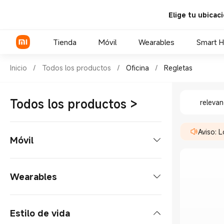
Elige tu ubicac
Tienda
Móvil
Wearables
Smart 
Shop Oficina Regletas in Xia
Inicio
/
Todos los productos
/
Oficina
/
Regletas
Shop Ofi
Serie Xiaomi
Todos los productos
>
relevan
Serie REDMI
Aviso: 
POCO Phones
Móvil
Smartphone
Wearables
Serie Xiaomi
Tablets
Reloj inteligente
Estilo de vida
Serie REDMI
Tablet