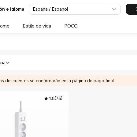
España / Español
ión e idioma
Home
Estilo de vida
POCO
omi Xiaomi España Official St
cina Regletas in Xiaomi Xiaomi España O
cia
Los descuentos se confirmarán en la página de pago final.
4.8
(
73
)