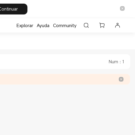
Continuar
Explorar
Ayuda
Community
ore
fficial Store
Num
：
1