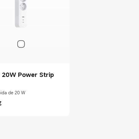
i 20W Power Strip
pida de 20 W
€
rice €19.99