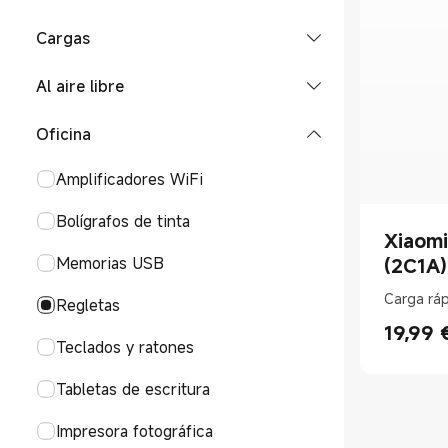
Smart Watch
Bands
POCO Phones
Accesorios de Tablets
Cargas
Accesorios Smart Watch
Band
Auriculares
Accesorios de smartphones
Baterías portátiles
Al aire libre
Accesorios de Band
Buds & Earphones
Gafas inteligentes
Cables
Scooter
Oficina
Gafas inteligentes
Smart Tags
Cargadores inalámbricos
Mochilas
Amplificadores WiFi
Xiaomi Tag
Adaptadores de corriente
Equipajes
Bolígrafos de tinta
Xiaom
Gafas
Memorias USB
(2C1A)
Compresor de aire
Carga rá
Regletas
19,99
Coches en miniatura
Current P
Teclados y ratones
Tabletas de escritura
Impresora fotográfica