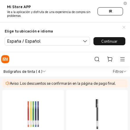
Mi Store APP
IR
Ve a la aplicación y disfruta de una experiencia de compra sin
problemas.
Elige tu ubicación e idioma
España / Español
Continuar
Shop Oficina Bolígrafos de ti
Shop Oficina Bolígrafos de tinta in Xi
Bolígrafos de tinta
( 4 )
Filtros
Aviso: Los descuentos se confirmarán en la página de pago final.