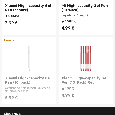
Xiaomi High-capacity Gel
Mi High-capacity Gel Pen
Pen (5-pack)
(10-Pack)
5.0
(
45
)
paquete de 10 (negro)
4.9
(
819
)
3,99
€
Current Price €3.99
4,99
€
Current Price €4.99
Novedad
Xiaomi High-capacity Ball
Xiaomi High-capacity Gel
Pen (10-pack)
Pen (10-Pack) Red
Cartucho de tinta retráctil, guardarlo
4.9
(
14
)
sin preocupaciones
4,99
€
5,99
€
Current Price €4.99
Current Price €5.99
SÍGUENOS