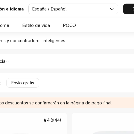
España / Español
ión e idioma
Home
Estilo de vida
POCO
res y concentradores intelig
es y concentradores inteligentes
uridad de casa Sensores y concentrador
cia
a
:
Envío gratis
Los descuentos se confirmarán en la página de pago final.
4.8
(
44
)