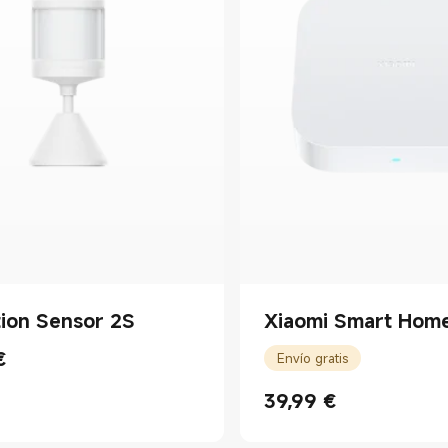
ion Sensor 2S
Xiaomi Smart Hom
€
Envío gratis
rice €14.99
39,99
€
Current Price €39.99