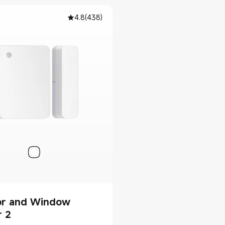
4.8
(
438
)
or and Window
r 2