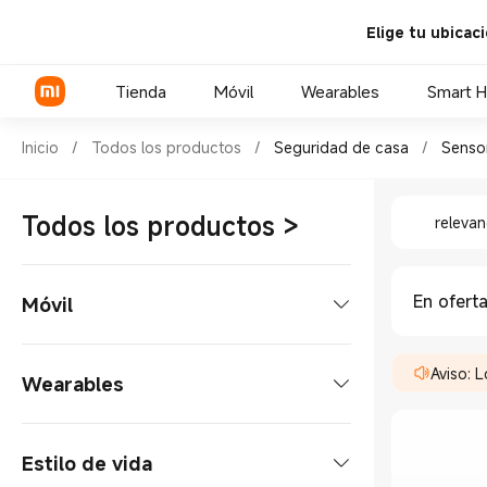
Elige tu ubicac
Tienda
Móvil
Wearables
Smart 
Shop Seguridad de casa Senso
Inicio
/
Todos los productos
/
Seguridad de casa
/
Sensor
Shop Seg
Serie Xiaomi
Todos los productos
>
relevan
Serie REDMI
POCO Phones
En ofert
Móvil
Smartphone
Aviso: 
Wearables
Serie Xiaomi
Tablets
Reloj inteligente
Estilo de vida
Serie REDMI
Tablet