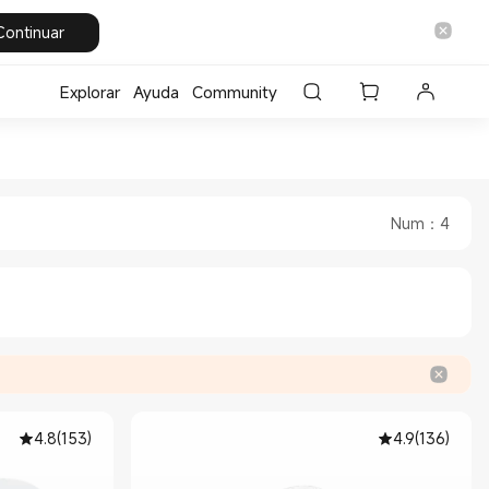
Continuar
Explorar
Ayuda
Community
entes in Xiaomi Xiaomi España
es inteligentes in Xiaomi Xiaomi Espa
Num
：
4
4.8
(
153
)
4.9
(
136
)