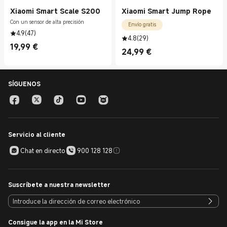
Xiaomi Smart Scale S200
Xiaomi Smart Jump Rope
Con un sensor de alta precisión
Envío gratis
4.9
(
47
)
4.8
(
29
)
19,99
€
Current Price €19.99
24,99
€
Current Price €24.99
SÍGUENOS
Servicio al cliente
Chat en directo
900 128 128
Suscríbete a nuestra newsletter
Consigue la app en la Mi Store