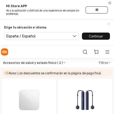
Mi Store APP
IR
Ve a la aplicación y disfruta de una experiencia de compra sin
problemas.
Elige tu ubicación e idioma
España / Español
Continuar
Shop Salud y estado fisico Ac
Shop Salud y estado fisico Accesorios 
Accesorios de salud y estado fisico
( 2 )
Filtros
Aviso: Los descuentos se confirmarán en la página de pago final.