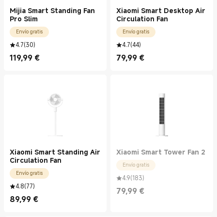
Mijia Smart Standing Fan
Xiaomi Smart Desktop Air
Pro Slim
Circulation Fan
Envío gratis
Envío gratis
4.7
(
30
)
4.7
(
44
)
119,99
€
79,99
€
Current Price €119.99
Current Price €79.99
Xiaomi Smart Standing Air
Xiaomi Smart Tower Fan 2
Circulation Fan
Envío gratis
Envío gratis
4.9
(
183
)
4.8
(
77
)
79,99
€
Current Price €79.99
89,99
€
Current Price €89.99