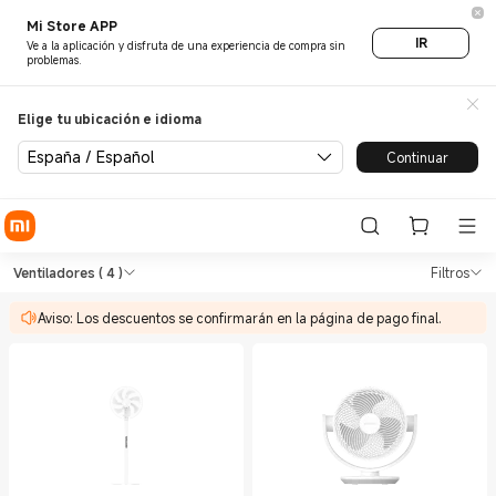
Mi Store APP
IR
Ve a la aplicación y disfruta de una experiencia de compra sin
problemas.
Elige tu ubicación e idioma
España / Español
Continuar
Shop Electrodomésticos de am
Shop Electrodomésticos de ambiente Ve
Ventiladores
( 4 )
Filtros
Aviso: Los descuentos se confirmarán en la página de pago final.