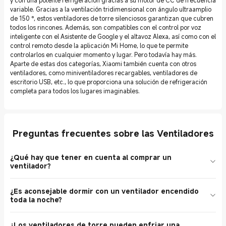
y con una potente refrigeración gracias a su motor de CC de frecuencia
variable. Gracias a la ventilación tridimensional con ángulo ultraamplio
de 150 °, estos ventiladores de torre silenciosos garantizan que cubren
todos los rincones. Además, son compatibles con el control por voz
inteligente con el Asistente de Google y el altavoz Alexa, así como con el
control remoto desde la aplicación Mi Home, lo que te permite
controlarlos en cualquier momento y lugar. Pero todavía hay más.
Aparte de estas dos categorías, Xiaomi también cuenta con otros
ventiladores, como miniventiladores recargables, ventiladores de
escritorio USB, etc., lo que proporciona una solución de refrigeración
completa para todos los lugares imaginables.
Preguntas frecuentes sobre las Ventiladores
¿Qué hay que tener en cuenta al comprar un
ventilador?
Al comprar un ventilador, ten en cuenta los siguientes factores:
¿Es aconsejable dormir con un ventilador encendido
Tipos: Los ventiladores se presentan en una gran variedad de
toda la noche?
tipos. Elige entre ventiladores de pie, ventiladores de torre,
ventiladores de techo o de escritorio en función de los requisitos
Dormir con un ventilador encendido generalmente no causará
de uso. Flujo de aire: Un flujo de aire más fuerte se traduce en una
¿Los ventiladores de torre pueden enfriar una
problemas de salud mientras el ventilador esté limpio. Sin