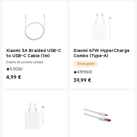
Xiaomi 3A Braided USB-C
Xiaomi 67W HyperCharge
to USB-C Cable (1m)
Combo (Type-A)
Diseño de primera calidad
Envío gratis
5.0
(
26
)
4.9
(
960
)
4,99
€
Current Price €4.99
39,99
€
Current Price €39.99