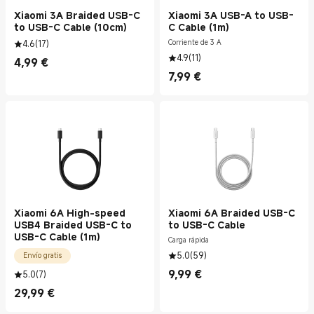
Xiaomi 3A Braided USB-C
Xiaomi 3A USB-A to USB-
to USB-C Cable (10cm)
C Cable (1m)
4.6
(
17
)
Corriente de 3 A
4.9
(
11
)
4,99
€
Current Price €4.99
7,99
€
Current Price €7.99
Xiaomi 6A High-speed
Xiaomi 6A Braided USB-C
USB4 Braided USB-C to
to USB-C Cable
USB-C Cable (1m)
Carga rápida
5.0
(
59
)
Envío gratis
9,99
€
5.0
(
7
)
Current Price €9.99
29,99
€
Current Price €29.99