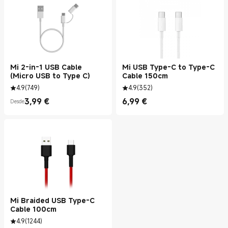
Mi 2-in-1 USB Cable
Mi USB Type-C to Type-C
(Micro USB to Type C)
Cable 150cm
4.9
(
749
)
4.9
(
352
)
3,99
€
6,99
€
Desde
Current Price €3.99
Current Price €6.99
Mi Braided USB Type-C
Cable 100cm
4.9
(
1244
)