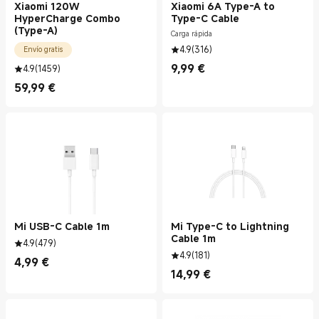
Xiaomi 120W
Xiaomi 6A Type-A to
HyperCharge Combo
Type-C Cable
(Type-A)
Carga rápida
4.9
(
316
)
Envío gratis
9,99
€
4.9
(
1459
)
Current Price €9.99
59,99
€
Current Price €59.99
Mi USB-C Cable 1m
Mi Type-C to Lightning
Cable 1m
4.9
(
479
)
4.9
(
181
)
4,99
€
Current Price €4.99
14,99
€
Current Price €14.99