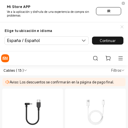
Mi Store APP
IR
Ve a la aplicación y disfruta de una experiencia de compra sin
problemas.
Elige tu ubicación e idioma
España / Español
Continuar
Shop Cargas Cables in Xiaomi
Shop Cargas Cables in Xiaomi Xiaomi E
Cables
( 13 )
Filtros
Aviso: Los descuentos se confirmarán en la página de pago final.