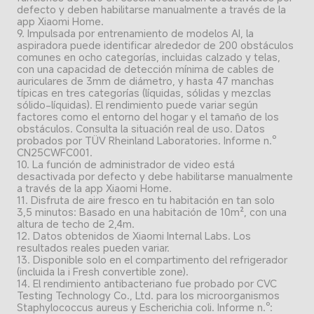
defecto y deben habilitarse manualmente a través de la 
app Xiaomi Home.
9. Impulsada por entrenamiento de modelos AI, la 
aspiradora puede identificar alrededor de 200 obstáculos 
comunes en ocho categorías, incluidas calzado y telas, 
con una capacidad de detección mínima de cables de 
auriculares de 3mm de diámetro, y hasta 47 manchas 
típicas en tres categorías (líquidas, sólidas y mezclas 
sólido-líquidas). El rendimiento puede variar según 
factores como el entorno del hogar y el tamaño de los 
obstáculos. Consulta la situación real de uso. Datos 
probados por TÜV Rheinland Laboratories. Informe n.º 
CN25CWFC001.
10. La función de administrador de video está 
desactivada por defecto y debe habilitarse manualmente 
a través de la app Xiaomi Home.
11. Disfruta de aire fresco en tu habitación en tan solo 
3,5 minutos: Basado en una habitación de 10m², con una 
altura de techo de 2,4m.
12. Datos obtenidos de Xiaomi Internal Labs. Los 
resultados reales pueden variar.
13. Disponible solo en el compartimento del refrigerador 
(incluida la i Fresh convertible zone).
14. El rendimiento antibacteriano fue probado por CVC 
Testing Technology Co., Ltd. para los microorganismos 
Staphylococcus aureus y Escherichia coli. Informe n.º: 