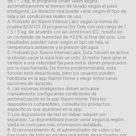
de 1 - 2 kg, el programa Smart Wash asigna 
automáticamente el tiempo de lavado según el peso 
inteligente. La duración real puede variar según el tipo de 
tela y las condiciones reales de uso.
4. Probado en Xiaomi Internal Labs según la norma de 
prueba IEC61121. El programa Dry Only con una carga de 1 
/ 3 / 5 kg, de acuerdo con las directrices IEC, resultó en 
un contenido de humedad de ≤3,0% al final del ciclo. Los 
resultados pueden variar según el tipo de tela, la 
temperatura ambiente y la presión del agua.
5. Probado por Xiaomi Internal Labs. Esta función se activa 
si olvidas sacar la ropa tras un ciclo. El motor hace girar el 
tambor a una velocidad fija para evitar olores provocados 
por la ropa húmeda. De forma predeterminada, esta 
función está desactivada, pero los usuarios pueden 
habilitarla en la app Xiaomi Home y elegir entre varias 
opciones de duración.
6. Las escenas inteligentes deben activarse 
manualmente configurando condiciones de 
automatización en la app Xiaomi Home. Para los 
dispositivos compatibles, consulta los productos 
específicos que aparecen en la app.
7. Los dispositivos de red se deben adquirir por 
separado. La disponibilidad puede variar según la región. 
Visita mi.com para más información detallada.
8. El reconocimiento AI, el administrador de video y las 
funciones de foto en escena real están desactivados por 