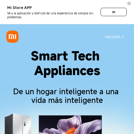
Mi Store APP
IR
Ve a la aplicación y disfruta de una experiencia de compra sin
problemas.
mi.com >
Smart Tech 
Appliances
De un hogar inteligente a una 
vida más inteligente