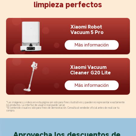
limpieza perfectos
Xiaomi Robot 
Vacuum 5 Pro
Más información
Xiaomi Vacuum 
Cleaner G20 Lite
Más información
*Las imágenes y videos en esta página son solo para fines ilustrativos y pueden no representar exactamente 
los productos. La interfaz de usuario real puede variar.
*El contenido visual es solo para fines de demostración. Consulta al vendedor oficial antes de realizar tu 
compra.
Aprovecha los descuentos de 