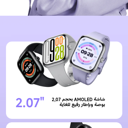
شاشة AMOLED بحجم 2,07 
بوصة وبإطار رفيع للغاية