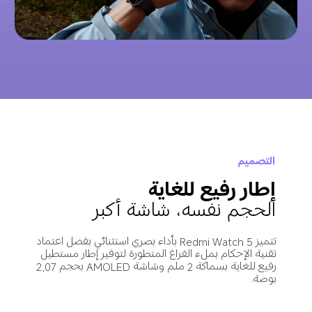
التصميم
إطار رفيع للغاية
الحجم نفسه، شاشة أكبر
تتميز Redmi Watch 5 بأداء بصري استثنائي بفضل اعتماد 
تقنية الإحكام بملء الفراغ المتطورة لتوفير إطار مستطيل 
رفيع للغاية بسماكة 2 ملم وشاشة AMOLED بحجم 2,07 
بوصة.