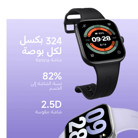
324 بكسل 
لكل بوصة
شاشة Retina
82%
نسبة الشاشة إلى 
الجسم
2.5D
شاشة مقوسة