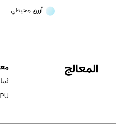
أزرق محيطي
المعالج
معالج 250
ثماني
CPU: حتى 1,8 ج