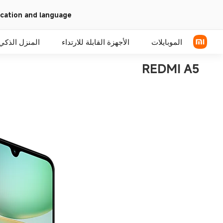
cation and language
الموبايلات
الأجهزة القابلة للارتداء
المنزل الذكي
REDMI A5
سلسلة Xiaomi
سلسلة REDMI
هواتف POCO