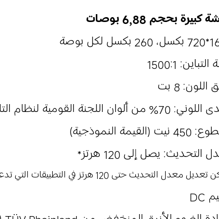
كبيرة بحجم 6,88 بوصات
كسل لكل بوصة
لتباين: 1500:1
اللون: 8 بت
7% من ألوان اللجنة القومية لنظام التلفزيون (NTSC)
نيت (القيمة النموذجية)
 التحديث: يصل إلى 120 هرتز*
يل معدل التحديث حتى 120 هرتز في التطبيقات التي تدعم هذا التردد.
 DC