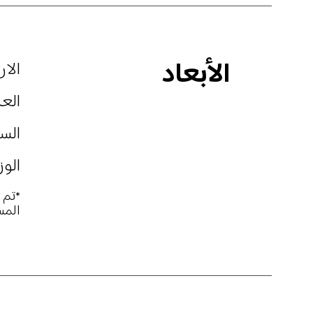
الأبعاد
الارتفاع
العرض:
السماك
الوزن: 
المس