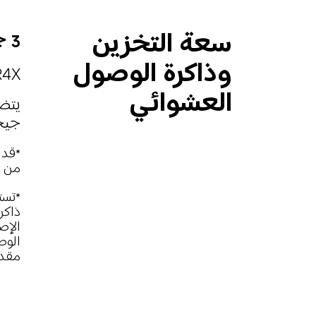
سعة التخزين 
3 جيجابايت+64 جيجابايت | 4 جيجابايت+128 جيجابايت
وذاكرة الوصول 
PDDR4X
العشوائي
جيج
*قد 
من ا
الوص
مقدا