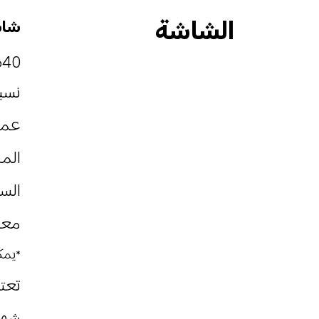
الشاشة
شاشة 
1640*720 بكسل، 260 ب
نسبة ا
عمق 
المدى اللوني: 0
السطوع: 450 
معدل
*يمكن تعد
تعتيم