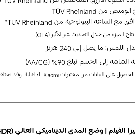
الضوء الأزرق المنخفض من TÜV Rheinland (حلّ برمجي)
لوميض من TÜV Rheinland
فق مع الساعة البيولوجية من TÜV Rheinland*
تاح الميزة من خلال التحديث عبر الأثير (OTA).
 اللمس: ما يصل إلى 240 هرتز
الشاشة إلى الجسم تبلغ 90% (AA/CG)
ل على البيانات من مختبرات Xiaomi الداخلية. وقد تختلف النتائج الفعلية.
ا الفيلم | وضع المدى الديناميكي العالي (HDR) | الوضع الليلي