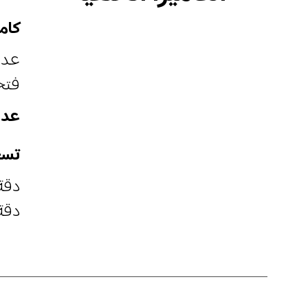
كامير
عدسة
فتحة
عدس
تسج
دقة 1080p‏ 1920×1080 بمعدل 30 إطا
دقة 720p‏ 1280x720 بمعدل 30 إطار