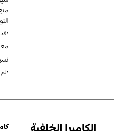
شهادة 
منع ا
التوا
*قد ت
معدل
نسبة 
*تم الحصو
الكاميرا الخلفية
كامير