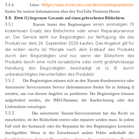
3.4.6.
https://ams.event.mi.com/de/youtubepremium
Unter
<
>
finden Sie weitere Informationen über den
YouTube
Premium-Dienst
.
3.5.
Eine (
1) begrenzte Garantie auf einen gebrochenen Bildschirm
3.5.1.
einen einmaligen (1)
Xiaomi bietet den Begünstigten
kostenlosen Ersatz des Bildschirms oder einen Reparaturservice
an. Der Service steht nur Begünstigten zur Verfügung, die das
Produkt vor dem 26. September 2025 kaufen. Das Angebot gilt
für
die ersten sechs (6) Monate nach
dem Erstkauf des Produkts
durch den Begünstigten und nur
, wenn der Bildschirm des
Produkts durch eine nicht vorsätzliche oder nicht grobfahrlässige
Handlung des Begünstigten beschädigt ist (z. B. durch
unbeabsichtigtes Herunterfallen des Produkts).
3.5.2.
Die Begünstigten müssen sich an den Xiaomi-Kundenservice oder
Autorisierte Servicezentren Service (Informationen finden Sie in Anhang I)
wenden, um von diesem Angebot zu profitieren. Die Begünstigten können
aufgefordert werden, die IMEI-Nummer, die Kaufrechnung oder den
Lieferschein vorzulegen.
3.5.3.
Das autorisierte Xiaomi-Servicezentrum hat das Recht zu
entscheiden, ob der Bildschirm ersetzt oder repariert werden muss. In jedem
Fall wird der Austausch oder die Reparatur für den Begünstigten kostenlos
durchgeführt. Wenn in der Zwischenzeit andere Fehler außerhalb der