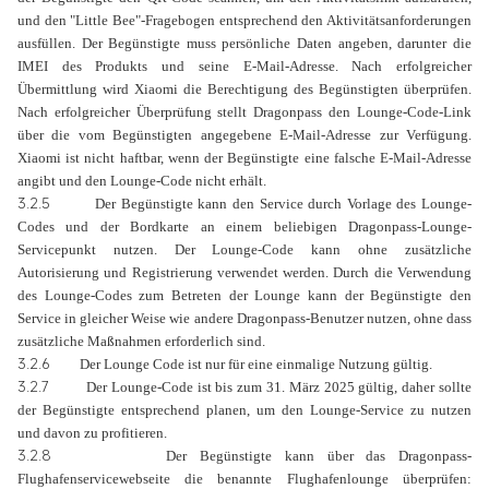
und den "Little Bee"-Fragebogen entsprechend den Aktivitätsanforderungen
ausfüllen. Der Begünstigte muss persönliche Daten angeben, darunter die
IMEI des Produkts und seine E-Mail-Adresse. Nach erfolgreicher
Übermittlung wird Xiaomi die Berechtigung des Begünstigten überprüfen.
Nach erfolgreicher Überprüfung stellt Dragonpass den Lounge-Code-Link
über die vom Begünstigten angegebene E-Mail-Adresse zur Verfügung.
Xiaomi ist nicht haftbar, wenn der Begünstigte eine falsche E-Mail-Adresse
angibt und den Lounge-Code nicht erhält.
3.2.5
Der Begünstigte kann den Service durch Vorlage des Lounge-
Codes und der Bordkarte an einem beliebigen Dragonpass-Lounge-
Servicepunkt nutzen. Der Lounge-Code kann ohne zusätzliche
Autorisierung und Registrierung verwendet werden. Durch die Verwendung
des Lounge-Codes zum Betreten der Lounge kann der Begünstigte den
Service in gleicher Weise wie andere Dragonpass-Benutzer nutzen, ohne dass
zusätzliche Maßnahmen erforderlich sind.
3.2.6
Der Lounge Code ist nur für eine einmalige Nutzung gültig.
3.2.7
Der Lounge-Code ist bis zum 31. März 2025 gültig, daher sollte
der Begünstigte entsprechend planen, um den Lounge-Service zu nutzen
und davon zu profitieren.
3.2.8
Der Begünstigte kann über das Dragonpass-
Flughafenservicewebseite die benannte Flughafenlounge überprüfen: