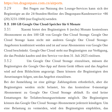
https://en.dragonpass.com.cn/airports
.
3.2.9
Bei Fragen zur Nutzung des Lounge-Services kann sich der
Begünstigte an die 24-Stunden-Hotline des Dragonpass-Kundenservice +86
(20) 3231-1900 (nur Englisch) wenden.
3.3.
100 GB Google One Cloud-Speicher für 6 Monate
3.3.1.
Xiaomi bietet den Begünstigten 6 (sechs) Monate kostenloses
Abonnoment zu den 100 GB von Google One Cloud Storage. Google One
Cloud Storage kann nicht mit anderen Google One Cloud Storage-
Angeboten kombiniert werden und ist auf neue Abonnenten von Google One
Cloud beschränkt. Google One Cloud steht nur Begünstigten zur Verfügung,
die das Produkt kaufen und den Service vor dem 31. Juli 2025 einlösen.
3.3.2.
Um Google One Cloud Storage einzulösen, müssen die
Begünstigten die Google One-App auf ihrem Gerät öffnen und das Angebot
wird auf dem Bildschirm angezeigt. Dann können die Begünstigten den
Anweisungen folgen, um das Angebot einzulösen.
Bei der Anmeldung ist eine gültige Zahlungsform erforderlich, aber die
Begünstigten werden nicht belastet, bis das kostenlose 6-monatige
Abonnement zu Google One Cloud Storage abläuft. Es sind keine
Erstattungen für Teilabrechnungszeiträume möglich. Die Begünstigten
können das Google One Cloud Storage-Abonnement jederzeit kündigen. Um
eine Belastung zu vermeiden, wird den Begünstigten empfohlen, das