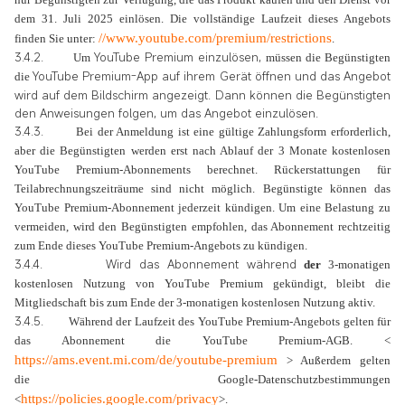
dem 31. Juli 2025 einlösen. Die vollständige Laufzeit dieses Angebots
//
www.youtube.com/premium/restrictions
finden Sie unter:
.
3.4.2.
YouTube Premium
einzulösen,
Um
müssen die Begünstigten
YouTube
Premium-App auf ihrem Gerät öffnen und das Angebot
die
wird auf dem Bildschirm angezeigt. Dann können die Begünstigten
den Anweisungen folgen, um das Angebot einzulösen.
3.4.3.
Bei der Anmeldung ist eine gültige Zahlungsform erforderlich,
aber die Begünstigten werden erst nach Ablauf der 3 Monate kostenlosen
YouTube Premium-Abonnements berechnet. Rückerstattungen für
Teilabrechnungszeiträume sind nicht möglich. Begünstigte können das
YouTube Premium-Abonnement jederzeit kündigen. Um eine Belastung zu
vermeiden, wird den Begünstigten empfohlen, das Abonnement rechtzeitig
zum Ende dieses YouTube Premium-Angebots zu kündigen.
3.4.4.
Wird das Abonnement während
der
3-monatigen
kostenlosen Nutzung von YouTube Premium gekündigt, bleibt die
Mitgliedschaft bis zum Ende der 3-monatigen kostenlosen Nutzung aktiv
.
3.4.5.
Während der Laufzeit des YouTube Premium-Angebots gelten für
das Abonnement die YouTube Premium-AGB. <
https://ams.event.mi.com/de/youtube-premium
> Außerdem gelten
die Google-Datenschutzbestimmungen
https://policies.google.com/privacy
<
>.