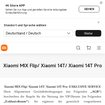
Mi Store APP
GEHEN
Gehen Sie zur App und genießen Sie eine reibungslose
Einkaufserfahrung.
Standort und Sprache wählen
Deutschland / Deutsch
Weiter
Xiaomi MIX Flip/ Xiaomi 14T/ Xiaomi 14T Pro
Xiaomi MIX Flip/ Xiaomi 14T/ Xiaomi 14T Pro- EXKLUSIVE SERVICE
Diese Allgemeinen Geschäftsbedingungen (im Folgenden
„
AGB“
)
beschreiben die Regeln für die Nutzung der VIP-Dienste (im Folgenden
„
Exklusivdienste“
). Sie ergänzen die gesetzlich vorgesehenen