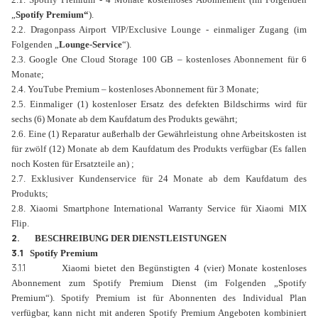
„
Spotify Premium“
).
2.2. Dragonpass Airport VIP/Exclusive Lounge - einmaliger Zugang (im
Folgenden „
Lounge-Service
“).
2.3. Google One Cloud Storage 100 GB – kostenloses Abonnement für 6
Monate;
2.4. YouTube Premium – kostenloses Abonnement für 3 Monate;
2.5. Einmaliger (1) kostenloser Ersatz des defekten Bildschirms wird für
sechs (6) Monate ab dem Kaufdatum des Produkts gewährt;
2.6. Eine (1) Reparatur außerhalb der Gewährleistung ohne Arbeitskosten ist
f
ü
r zwölf (12) Monate ab dem Kaufdatum des Produkts verfügbar (Es fallen
noch Kosten für Ersatzteile an) ;
2.7. Exklusiver Kundenservice für 24 Monate ab dem Kaufdatum des
Produkts;
2.8. Xiaomi Smartphone International Warranty Service f
ü
r Xiaomi MIX
Flip.
2.
BESCHREIBUNG DER
DIENSTLEISTUNGEN
3.1
Spotify Premium
3.1.1
Xiaomi bietet den Begünstigten 4 (vier) Monate kostenloses
Abonnement zum Spotify Premium Dienst (im Folgenden „
Spotify
Premium“
). Spotify Premium ist für Abonnenten des Individual Plan
verfügbar, kann nicht mit anderen Spotify Premium Angeboten kombiniert