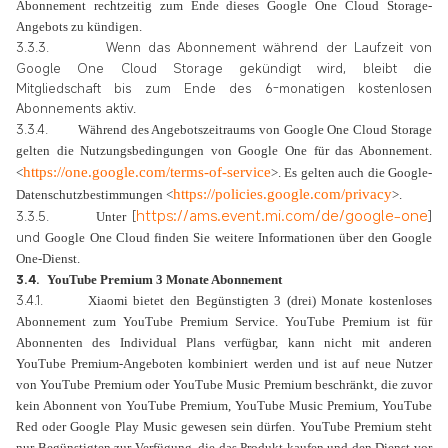
Abonnement rechtzeitig zum Ende dieses Google One Cloud Storage-
Angebots zu kündigen.
3.3.3.
Wenn das Abonnement während der Laufzeit von
Google One Cloud Storage gekündigt wird, bleibt die
Mitgliedschaft bis zum Ende des 6-monatigen kostenlosen
Abonnements aktiv
.
3.3.4.
Während des Angebotszeitraums von Google One Cloud Storage
gelten die Nutzungsbedingungen von Google One für das Abonnement.
https://one.google.com/terms-of-service
<
>. Es gelten auch die Google-
https://policies.google.com/privacy
Datenschutzbestimmungen <
>.
https://ams.event.mi.com/de/google-one
3.3.5.
[
]
Unter
und
Google One Cloud
finden Sie weitere Informationen über den Google
One-Dienst
.
3.4.
YouTube Premium 3 Monate Abonnement
3.4.1.
Xiaomi bietet den Begünstigten 3 (drei) Monate kostenloses
Abonnement zum YouTube Premium Service. YouTube Premium ist für
Abonnenten des Individual Plans verfügbar, kann nicht mit anderen
YouTube Premium-Angeboten kombiniert werden und ist auf neue Nutzer
von YouTube Premium oder YouTube Music Premium beschränkt, die zuvor
kein Abonnent von YouTube Premium, YouTube Music Premium, YouTube
Red oder Google Play Music gewesen sein dürfen. YouTube Premium steht
nur Begünstigten zur Verfügung, die das Produkt kaufen und den Dienst vor