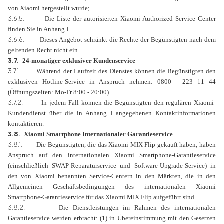
von Xiaomi hergestellt wurde;
3.6.5.
Die Liste der autorisierten Xiaomi Authorized Service Center
finden Sie in Anhang I.
3.6.6.
Dieses Angebot schränkt die Rechte der Begünstigten nach dem
geltenden Recht nicht ein.
3.7.
24-monatiger exklusiver Kundenservice
3.7.1.
Während der Laufzeit des Dienstes können die Begünstigten den
exklusiven Hotline-Service in Anspruch nehmen: 0800 - 223 11 44
(Öffnungszeiten: Mo-Fr 8:00 - 20:00).
3.7.2.
In jedem Fall können die Begünstigten den regulären Xiaomi-
Kundendienst über die in Anhang I angegebenen Kontaktinformationen
kontaktieren.
3.8.
Xiaomi Smartphone Internationaler Garantieservice
3.8.1.
Die Begünstigten, die das Xiaomi MIX Flip gekauft haben, haben
Anspruch auf den internationalen Xiaomi Smartphone-Garantieservice
(einschließlich SWAP-Reparaturservice und Software-Upgrade-Service) in
den von Xiaomi benannten Service-Centern in den Märkten, die in den
Allgemeinen Geschäftsbedingungen des internationalen Xiaomi
Smartphone-Garantieservice für das Xiaomi MIX Flip aufgeführt sind.
3.8.2.
Die Dienstleistungen im Rahmen des internationalen
Garantieservice werden erbracht: (1) in Übereinstimmung mit den Gesetzen