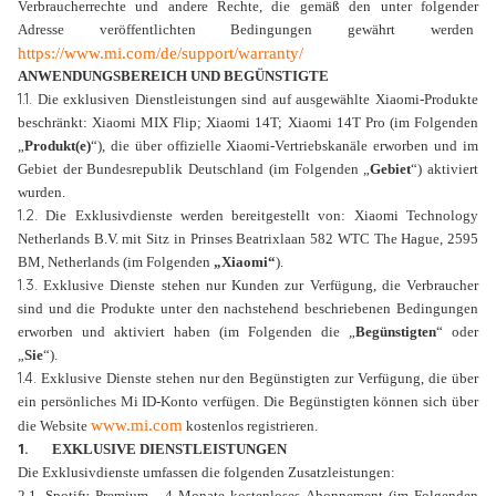
Verbraucherrechte und andere Rechte, die gemäß den unter folgender
Adresse veröffentlichten Bedingungen gewährt werden
https://www.mi.com/de/support/warranty/
ANWENDUNGSBEREICH UND BEGÜNSTIGTE
1.1.
Die exklusiven Dienstleistungen sind auf ausgewählte Xiaomi-Produkte
beschränkt: Xiaomi MIX Flip; Xiaomi 14T; Xiaomi 14T Pro (im Folgenden
„
Produkt(e)
“), die über offizielle Xiaomi-Vertriebskanäle erworben und im
Gebiet der Bundesrepublik Deutschland (im Folgenden „
Gebiet
“
) aktiviert
wurden.
1.2.
Die Exklusivdienste werden bereitgestellt von: Xiaomi Technology
Netherlands B.V. mit Sitz in Prinses Beatrixlaan 582 WTC The Hague, 2595
BM, Netherlands (im Folgenden
„
Xiaomi“
).
1.3.
Exklusive Dienste stehen nur Kunden zur Verfügung, die Verbraucher
sind und die Produkte unter den nachstehend beschriebenen Bedingungen
erworben und aktiviert haben (im Folgenden die „
Begünstigten
“ oder
„
Sie
“).
1.4.
Exklusive Dienste stehen nur den Begünstigten zur Verfügung, die über
ein persönliches Mi ID-Konto verfügen. Die Begünstigten können sich über
www.mi.com
die Website
kostenlos registrieren.
1.
EXKLUSIVE DIENSTLEISTUNGEN
Die Exklusivdienste umfassen die folgenden Zusatzleistungen:
2.1. Spotify Premium - 4 Monate kostenloses Abonnement (im Folgenden