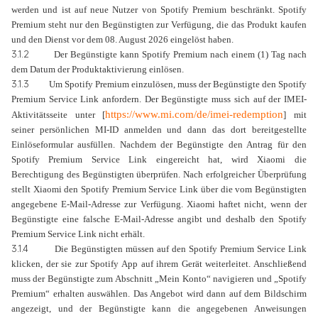
werden und ist auf neue Nutzer von Spotify Premium beschränkt. Spotify
Premium steht nur den Begünstigten zur Verfügung, die das Produkt kaufen
und den Dienst vor dem 08. August 2026 eingelöst haben.
3.1.2
Der Begünstigte kann Spotify Premium nach einem (1) Tag nach
dem Datum der Produktaktivierung einlösen.
3.1.3
Um Spotify Premium einzulösen, muss der Begünstigte den Spotify
Premium Service Link anfordern. Der Begünstigte muss sich auf der IMEI-
https://www.mi.com/de/imei-redemption
Aktivitätsseite unter [
] mit
seiner persönlichen MI-ID anmelden und dann das dort bereitgestellte
Einlöseformular ausfüllen. Nachdem der Begünstigte den Antrag für den
Spotify Premium Service Link eingereicht hat, wird Xiaomi die
Berechtigung des Begünstigten überprüfen. Nach erfolgreicher Überprüfung
stellt Xiaomi den Spotify Premium Service Link über die vom Begünstigten
angegebene E-Mail-Adresse zur Verfügung. Xiaomi haftet nicht, wenn der
Begünstigte eine falsche E-Mail-Adresse angibt und deshalb den Spotify
Premium Service Link nicht erhält.
3.1.4
Die Begünstigten müssen auf den Spotify Premium Service Link
klicken, der sie zur Spotify App auf ihrem Gerät weiterleitet. Anschließend
muss der Begünstigte zum Abschnitt „Mein Konto
“
navigieren und „Spotify
Premium
“
erhalten auswählen. Das Angebot wird dann auf dem Bildschirm
angezeigt, und der Begünstigte kann die angegebenen Anweisungen