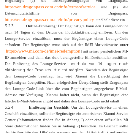
Begünstigte (a) die Nutzungsbedingungen von Dragonpass:
https://en.dragonpass.com.cn/info/termsofservice
und (b) die
Datenschutzrichtlinie von Dragonpass:
https://en.dragonpass.com.cn/info/privacypolicy
und hält diese ein.
3.2.3
Online-Einlösung:
Der Begünstigte kann den Lounge-Service
nach 14 Tagen ab dem Datum der Produktaktivierung einlösen. Um den
Lounge-Service einzulösen, muss der Begünstigte einen Lounge-Code
anfordern. Der Begünstigte muss sich auf der IMEI-Aktivitätsseite unter
https://www.mi.com/de/imei-redemption
[
] mit seiner persönlichen MI-
ID anmelden und dann das dort bereitgestellte Einlöseformular ausfüllen.
innerhalb von 14 Tagen nach
Die Einlösung des Lounge-Service
Aktivierung des Produkts ist nicht möglich.
Nachdem der Begünstigte
den Lounge-Code beantragt hat, wird Xiaomi die Berechtigung des
Begünstigten überprüfen. Nach erfolgreicher Überprüfung stellt Dragonpass
den Lounge-Code-Link über die vom Begünstigten angegebene E-Mail-
Adresse zur Verfügung. Xiaomi haftet nicht, wenn der Begünstigte eine
falsche E-Mail-Adresse angibt und daher den Lounge-Code nicht erhält.
3.2.4
Einlösung im Geschäft:
Um den Lounge-Service in einem
Geschäft einzulösen, sollte der Begünstigte ein autorisiertes Xiaomi Service
Center (Informationen finden Sie in Anhang I) oder einen offiziellen Mi
Store (Informationen finden Sie in Anhang 2) besuchen. Im Geschäft sollte
der Begünstigte den QR-Code scannen, um den Aktivitätslink aufzurufen,