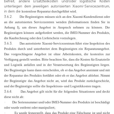
befreit, andere Ersatzteilkosten und/oder logistische Kosten
unterliegen dem jeweiligen autorisierten Xiaomi-Servicezentrum,
in dem die
kostenlose
Reparatur durchgeführt wird.
3.6.2.
Die Begünstigten müssen sich an den Xiaomi-Kundendienst oder
an die autorisierten Servicezentren wenden (Informationen finden Sie in
Anhang I), um dieses Angebot in Anspruch nehmen zu können. Die
Begünstigten können aufgefordert werden, die IMEI-Nummer des Produkts,
die Kaufrechnung oder den Lieferschein vorzulegen.
3.6.3.
Das autorisierte Xiaomi-Servicezentrum führt eine Inspektion des
Produkts durch und unterbreitet dem Begünstigten ein Reparaturangebot.
Das vorgeschlagene Angebot ist ohne Arbeitskosten, die kostenlos zur
Verfügung gestellt werden. Bitte beachten Sie, dass die Kosten für Ersatzteile
und Logistik anfallen und in der Verantwortung des Begünstigten liegen.
Der Begünstigte kann dann entscheiden, ob er das Angebot annimmt und mit
der Reparatur des Produkts fortfährt oder ob er das Angebot ablehnt. Nimmt
der Begünstigte das Angebot nicht an, wird das Produkt zurückgeschickt,
und der Begünstigte sollte die Inspektions- und Logistikkosten tragen.
3.6.4.
Das Angebot gilt nicht für die folgenden Situationen und deckt
diese nicht ab:
·
Die Seriennummer und/oder IMEI-Nummer des Produkts ist beschädigt
oder wurde entfernt oder manipuliert;
·
Es wurde festgestellt, dass das Produkt eine Fälschung ist und nicht