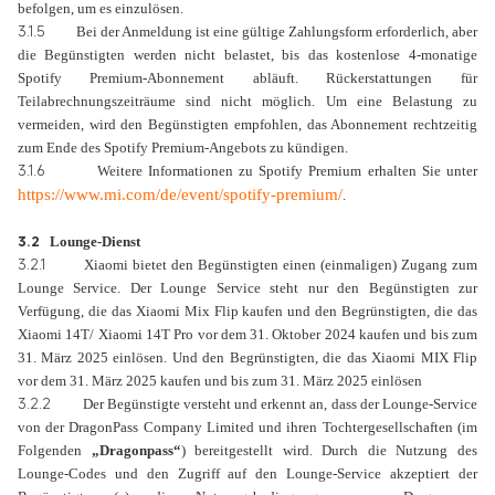
befolgen, um es einzulösen.
3.1.5
Bei der Anmeldung ist eine gültige Zahlungsform erforderlich, aber
die Begünstigten werden nicht belastet, bis das kostenlose 4-monatige
Spotify Premium-Abonnement abläuft. Rückerstattungen für
Teilabrechnungszeiträume sind nicht möglich. Um eine Belastung zu
vermeiden, wird den Begünstigten empfohlen, das Abonnement rechtzeitig
zum Ende des Spotify Premium-Angebots zu kündigen.
3.1.6
Weitere Informationen zu Spotify Premium erhalten Sie unter
https://www.mi.com/de/event/spotify-premium/
.
3.2
Lounge-Dienst
3.2.1
Xiaomi bietet den Begünstigten einen (einmaligen) Zugang zum
Lounge Service. Der Lounge Service steht nur den Begünstigten zur
Verfügung, die das Xiaomi Mix Flip kaufen und den Begrünstigten, die das
Xiaomi 14T/ Xiaomi 14T Pro vor dem 31. Oktober 2024 kaufen und bis zum
31. März 2025 einlösen. Und den Begrünstigten, die das Xiaomi MIX Flip
vor dem 31. März 2025 kaufen und bis zum 31. März 2025 einlösen
3.2.2
Der Begünstigte versteht und erkennt an, dass der Lounge-Service
von der DragonPass Company Limited und ihren Tochtergesellschaften (im
Folgenden
„
Dragonpass“
) bereitgestellt wird. Durch die Nutzung des
Lounge-Codes und den Zugriff auf den Lounge-Service akzeptiert der