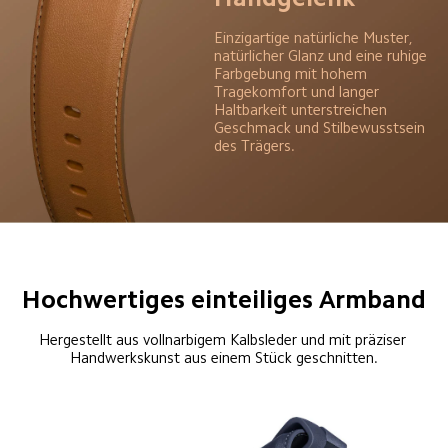
Einzigartige natürliche Muster, 
natürlicher Glanz und eine ruhige 
Farbgebung mit hohem 
Tragekomfort und langer 
Haltbarkeit unterstreichen 
Geschmack und Stilbewusstsein 
des Trägers.
Hochwertiges einteiliges Armband
Hergestellt aus vollnarbigem Kalbsleder und mit präziser 
Handwerkskunst aus einem Stück geschnitten.