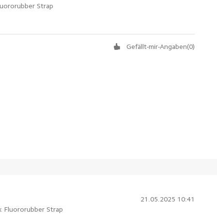
luororubber Strap
Gefällt-mir-Angaben
(
0
)
21.05.2025 10:41
k Fluororubber Strap