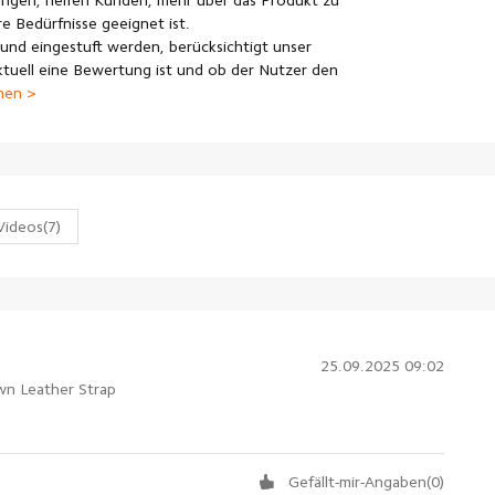
ngen, helfen Kunden, mehr über das Produkt zu
e Bedürfnisse geeignet ist.
und eingestuft werden, berücksichtigt unser
uell eine Bewertung ist und ob der Nutzer den
nen >
Videos
(7)
25.09.2025 09:02
wn Leather Strap
Gefällt-mir-Angaben
(
0
)