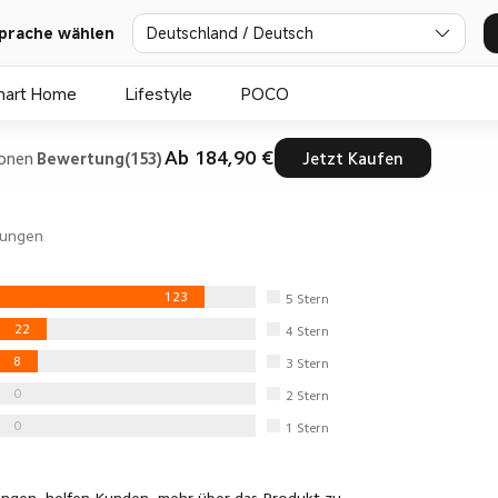
Deutschland / Deutsch
prache wählen
mart Home
Lifestyle
POCO
Ab 184,90 €
ionen
Bewertung(153)
Jetzt Kaufen
ungen
123
5
Stern
22
4
Stern
8
3
Stern
0
2
Stern
0
1
Stern