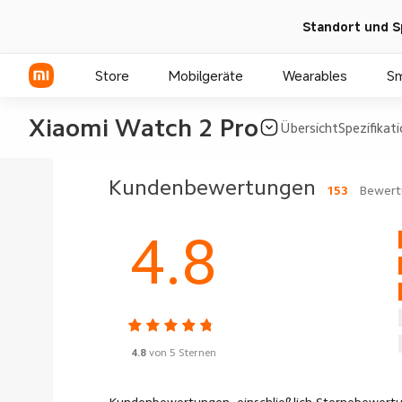
Standort und S
Store
Mobilgeräte
Wearables
S
Xiaomi Watch 2 Pro
Übersicht
Spezifikat
Xiaomi Serien
Kundenbewertungen
153
Bewert
REDMI Serien
4.8
POCO Phones
4.8
von 5 Sternen