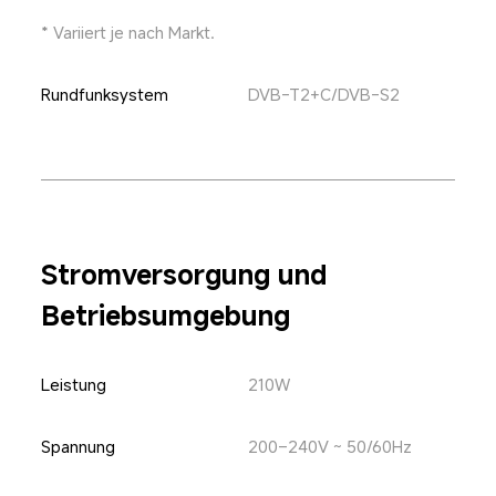
* Variiert je nach Markt.
Rundfunksystem
DVB-T2+C/DVB-S2
Stromversorgung und 
Betriebsumgebung
Leistung
210W
Spannung
200–240V ~ 50/60Hz