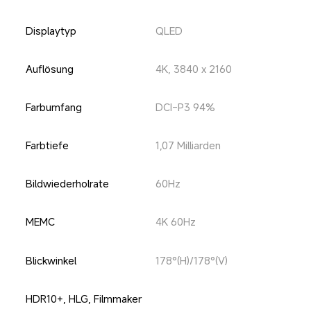
Displaytyp
QLED
Auflösung
4K, 3840 x 2160
Farbumfang
DCI-P3 94%
Farbtiefe
1,07 Milliarden
Bildwiederholrate
60Hz
MEMC
4K 60Hz
Blickwinkel
178°(H)/178°(V)
HDR10+, HLG, Filmmaker