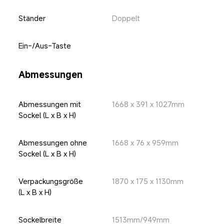
Ständer
Doppelt
Ein-/Aus-Taste
Abmessungen
Abmessungen mit 
1668 x 391 x 1027mm
Sockel (L x B x H)
Abmessungen ohne 
1668 x 76 x 959mm
Sockel (L x B x H)
Verpackungsgröße 
1870 x 175 x 1130mm
(L x B x H)
Sockelbreite
1513mm/949mm