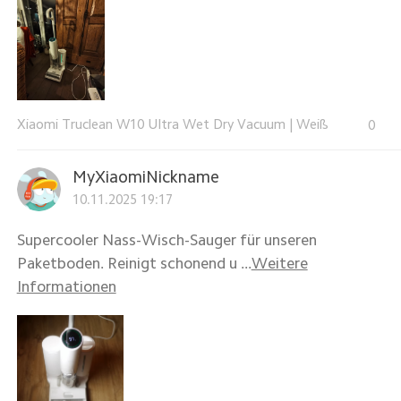
Xiaomi Truclean W10 Ultra Wet Dry Vacuum
|
Weiß
0
MyXiaomiNickname
10.11.2025 19:17
Supercooler Nass-Wisch-Sauger für unseren
Paketboden. Reinigt schonend u ...
Weitere
Informationen