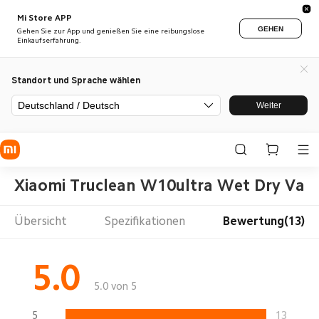
Mi Store APP
GEHEN
Gehen Sie zur App und genießen Sie eine reibungslose
Einkaufserfahrung.
Standort und Sprache wählen
Deutschland / Deutsch
Weiter
Xiaomi Truclean W10ultra Wet Dry Va
Übersicht
Spezifikationen
Bewertung(13)
5.0
5.0 von 5
5
13