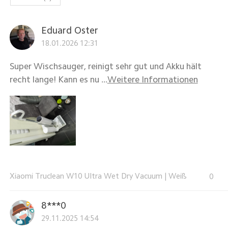
Eduard Oster
18.01.2026 12:31
Super Wischsauger, reinigt sehr gut und Akku hält
recht lange! Kann es nu ...
Weitere Informationen
Xiaomi Truclean W10 Ultra Wet Dry Vacuum
|
Weiß
0
8***0
29.11.2025 14:54