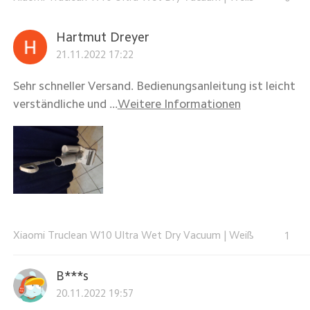
Hartmut Dreyer
21.11.2022 17:22
Sehr schneller Versand. Bedienungsanleitung ist leicht
verständliche und ...
Weitere Informationen
Xiaomi Truclean W10 Ultra Wet Dry Vacuum
|
Weiß
1
B***s
20.11.2022 19:57