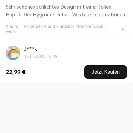
Sehr schönes schlichtes Design mit einer tollen
Haptik. Der Hygrometer ha ...
Weitere Informationen
Xiaomi Temperature and Humidity Monitor Clock
|
0
Weiß
J***k
15.05.2025 16:39
Wie gewohnt schnelle Lieferung und Qualität von
22,99 €
Jetzt Kaufen
Xiaomi. Immer wieder.