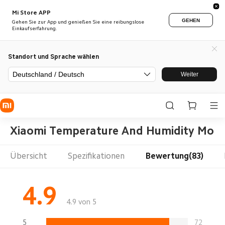
Mi Store APP
GEHEN
Gehen Sie zur App und genießen Sie eine reibungslose
Einkaufserfahrung.
Standort und Sprache wählen
Deutschland / Deutsch
Weiter
Xiaomi Temperature And Humidity Moni
Übersicht
Spezifikationen
Bewertung(83)
4.9
4.9 von 5
5
72