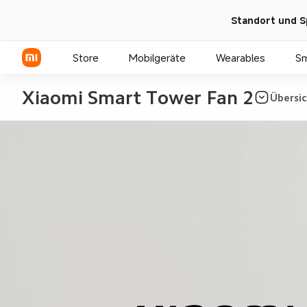
Standort und S
Store
Mobilgeräte
Wearables
S
Xiaomi Smart Tower Fan 2
Übersi
Xiaomi Serien
REDMI Serien
POCO Phones