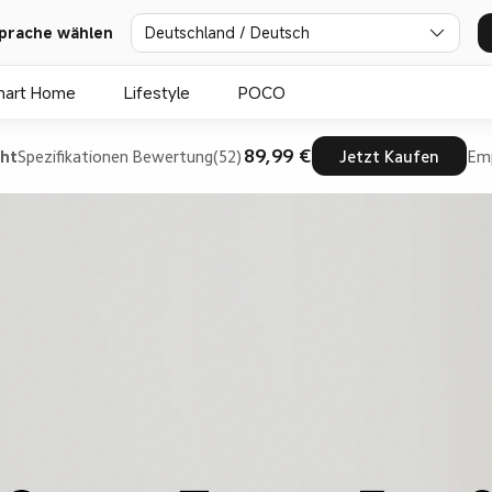
prache wählen
Deutschland / Deutsch
mart Home
Lifestyle
POCO
89,99 €
cht
Spezifikationen
Bewertung(52)
Jetzt Kaufen
Em