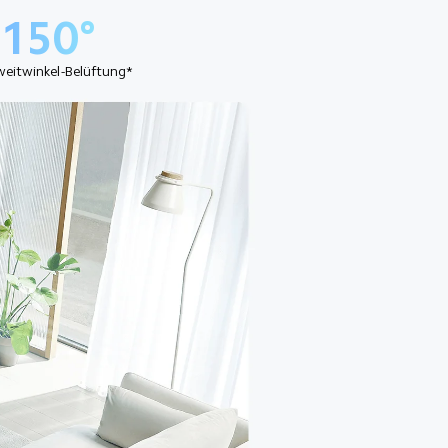
150°
weitwinkel-Belüftung*