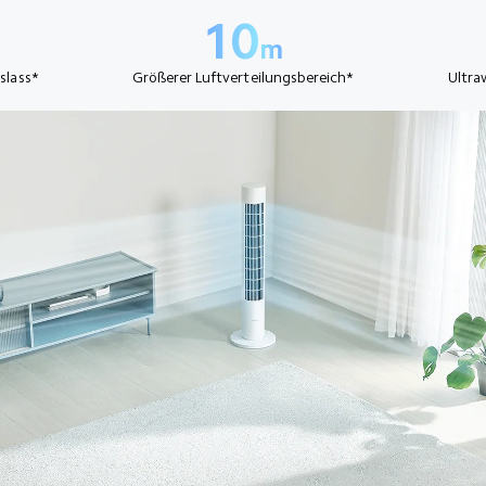
10
m
slass*
Größerer Luftverteilungsbereich*
Ultra