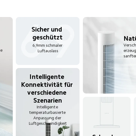
Sicher und 
geschützt
Natü
Versch
6,9mm schmaler 
e 
erzeug
Luftauslass
sanfte
Intelligente 
Konnektivität für 
verschiedene 
Szenarien
Intelligente 
temperaturbasierte 
Anpassung der 
Luftgeschwindigkeit