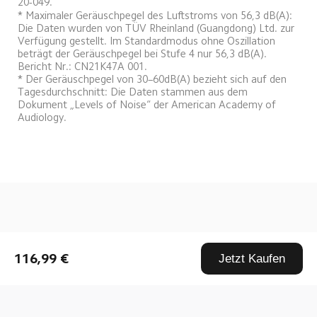
20-049.
* Maximaler Geräuschpegel des Luftstroms von 56,3 dB(A): 
Die Daten wurden von TÜV Rheinland (Guangdong) Ltd. zur 
Verfügung gestellt. Im Standardmodus ohne Oszillation 
beträgt der Geräuschpegel bei Stufe 4 nur 56,3 dB(A). 
Bericht Nr.: CN21K47A 001. 
* Der Geräuschpegel von 30–60dB(A) bezieht sich auf den 
Tagesdurchschnitt: Die Daten stammen aus dem 
Dokument „Levels of Noise“ der American Academy of 
Audiology.
Drag down to fresh
116,99 €
Jetzt Kaufen