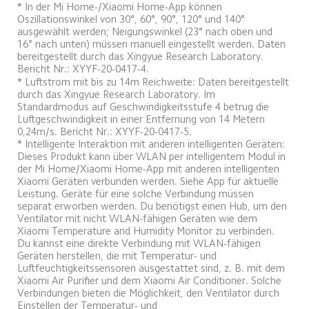
* In der Mi Home-/Xiaomi Home-App können 
Oszillationswinkel von 30°, 60°, 90°, 120° und 140° 
ausgewählt werden; Neigungswinkel (23° nach oben und 
16° nach unten) müssen manuell eingestellt werden. Daten 
bereitgestellt durch das Xingyue Research Laboratory. 
Bericht Nr.: XYYF-20-0417-4. 
* Luftstrom mit bis zu 14m Reichweite: Daten bereitgestellt 
durch das Xingyue Research Laboratory. Im 
Standardmodus auf Geschwindigkeitsstufe 4 betrug die 
Luftgeschwindigkeit in einer Entfernung von 14 Metern 
0,24m/s. Bericht Nr.: XYYF-20-0417-5.
* Intelligente Interaktion mit anderen intelligenten Geräten: 
Dieses Produkt kann über WLAN per intelligentem Modul in 
der Mi Home/Xiaomi Home-App mit anderen intelligenten 
Xiaomi Geräten verbunden werden. Siehe App für aktuelle 
Leistung. Geräte für eine solche Verbindung müssen 
separat erworben werden. Du benötigst einen Hub, um den 
Ventilator mit nicht WLAN-fähigen Geräten wie dem 
Xiaomi Temperature and Humidity Monitor zu verbinden. 
Du kannst eine direkte Verbindung mit WLAN-fähigen 
Geräten herstellen, die mit Temperatur- und 
Luftfeuchtigkeitssensoren ausgestattet sind, z. B. mit dem 
Xiaomi Air Purifier und dem Xiaomi Air Conditioner. Solche 
Verbindungen bieten die Möglichkeit, den Ventilator durch 
Einstellen der Temperatur- und 