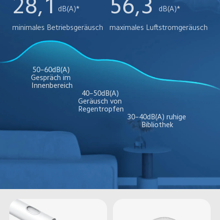
28,1
56,3
dB(A)* 
dB(A)* 
minimales Betriebsgeräusch
maximales Luftstromgeräusch
50–60dB(A) 
Gespräch im 
Innenbereich
40–50dB(A) 
Geräusch von 
Regentropfen
30–40dB(A) ruhige 
Bibliothek