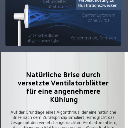
Wirbelauflösung zu 
Gebündelter 
Illustrationszwecken
Luftstrom
Sanfter Luftstrom 
ohne Wirbel
Unterschiedliche 
Konzentration, Diffusion
Luftgeschwindigkeit
Natürliche Brise durch 
versetzte Ventilatorblätter 
für eine angenehmere 
Kühlung
Auf der Grundlage eines Algorithmus, der eine natürliche 
Brise nach dem Zufallsprinzip simuliert, ermöglicht das 
Design mit den versetzt angebrachten Ventilatorblättern, 
dass die inneren Blätter den von den äußeren Blättern 