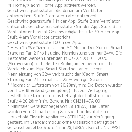
Mi Home/Xiaomi Home-App aktiviert werden. 
Geschwindigkeitsstufen, die denen am Ventilator 
entsprechen: Stufe 1 am Ventilator entspricht 
Geschwindigkeitsstufe 1 in der App. Stufe 2 am Ventilator 
entspricht Geschwindigkeitsstufe 35 in der App. Stufe 3 am 
Ventilator entspricht Geschwindigkeitsstufe 70 in der App. 
Stufe 4 am Ventilator entspricht 
Geschwindigkeitsstufe 100 in der App. 
* Etwa 25 % effizienter als ein AC Motor: Der Xiaomi Smart 
Standing Fan 2 Pro hat eine Nennleistung von nur 24W. Die 
Testdaten werden unter den in Q/ZXYDQ 011-2020 
(Akkuversion) festgelegten Bedingungen berechnet. Im 
Vergleich zum Mijia Smart Standing Fan mit einer 
Nennleistung von 32W verbraucht der Xiaomi Smart 
Standing Fan 2 Pro mehr als 25 % weniger Strom.
* Maximaler Luftstrom von 20,28m³/min: Die Daten wurden 
von TÜV Rheinland (Guangdong) Ltd. zur Verfügung 
gestellt. Im Standardmodus beträgt der Luftstrom bei 
Stufe 4 20,28m³/min. Bericht Nr.: CN21K47A 001.
* Minimaler Geräuschpegel von 28,1dB(A): Die Daten 
wurden vom China Testing & Inspection Institute for 
Household Electric Appliances (CTIHEA) zur Verfügung 
gestellt. Im Standardmodus ohne Oszillation beträgt der 
Geräuschpegel bei Stufe 1 nur 28,1dB(A). Bericht Nr.: WS1-