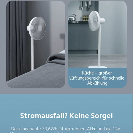
Küche – großer 
Lüftungsbereich für schnelle 
Abkühlung
Stromausfall? Keine Sorge!
Der eingebaute 33,6Wh Lithium-Ionen-Akku und die 12V 