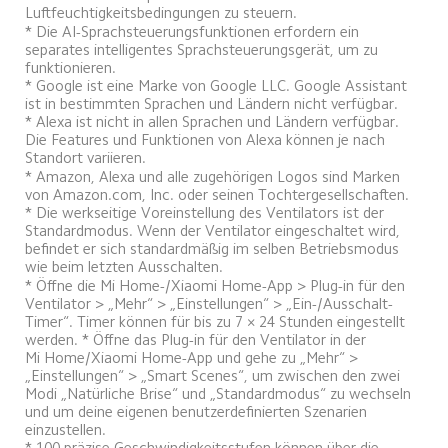
Luftfeuchtigkeitsbedingungen zu steuern.
* Die AI-Sprachsteuerungsfunktionen erfordern ein 
separates intelligentes Sprachsteuerungsgerät, um zu 
funktionieren.
* Google ist eine Marke von Google LLC. Google Assistant 
ist in bestimmten Sprachen und Ländern nicht verfügbar.
* Alexa ist nicht in allen Sprachen und Ländern verfügbar. 
Die Features und Funktionen von Alexa können je nach 
Standort variieren.
* Amazon, Alexa und alle zugehörigen Logos sind Marken 
von Amazon.com, Inc. oder seinen Tochtergesellschaften.
* Die werkseitige Voreinstellung des Ventilators ist der 
Standardmodus. Wenn der Ventilator eingeschaltet wird, 
befindet er sich standardmäßig im selben Betriebsmodus 
wie beim letzten Ausschalten.
* Öffne die Mi Home-/Xiaomi Home-App > Plug-in für den 
Ventilator > „Mehr“ > „Einstellungen“ > „Ein-/Ausschalt-
Timer“. Timer können für bis zu 7 × 24 Stunden eingestellt 
werden. * Öffne das Plug-in für den Ventilator in der 
Mi Home/Xiaomi Home-App und gehe zu „Mehr“ > 
„Einstellungen“ > „Smart Scenes“, um zwischen den zwei 
Modi „Natürliche Brise“ und „Standardmodus“ zu wechseln 
und um deine eigenen benutzerdefinierten Szenarien 
einzustellen.
* 100 präzise Geschwindigkeitsstufen können über die 