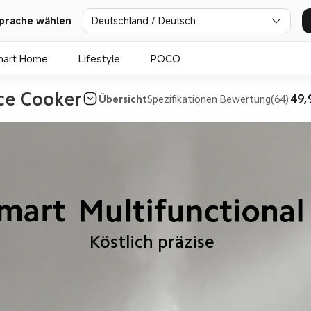
prache wählen
Deutschland / Deutsch
mart Home
Lifestyle
POCO
ce Cooker
49,
Übersicht
Spezifikationen
Bewertung(64)
                Köstlich präzise			