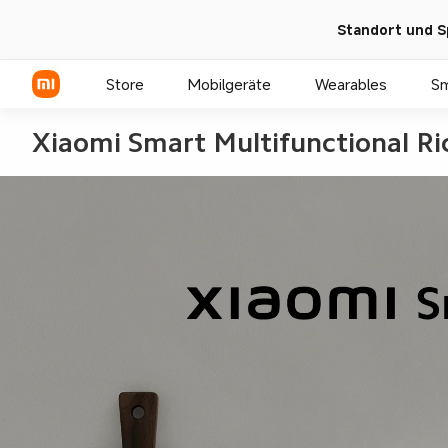
Standort und S
Store
Mobilgeräte
Wearables
S
Xiaomi Smart Multifunctional Ri
Xiaomi Serien
REDMI Serien
POCO Phones