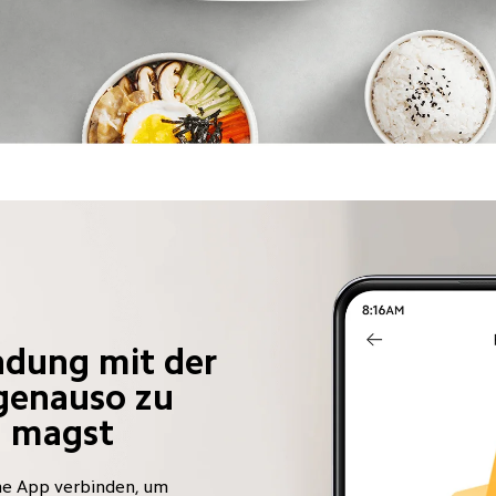
ndung mit der 
genauso zu 
n magst
e App verbinden, um 