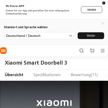
Mi Store APP
GEHEN
Gehen Sie zur App und genießen Sie eine reibungslose
Einkaufserfahrung.
Standort und Sprache wählen
Deutschland / Deutsch
Weiter
Xiaomi Smart Doorbell 3
Übersicht
Spezifikationen
Bewertung(11)