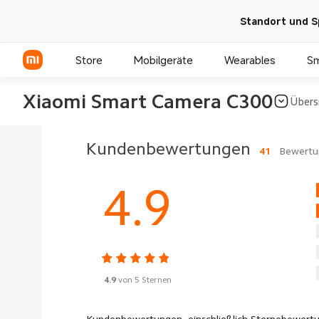
Standort und S
Store
Mobilgeräte
Wearables
S
Xiaomi Smart Camera C300
Übers
Xiaomi Serien
Kundenbewertungen
41
Bewertu
REDMI Serien
4.9
POCO Phones
4.9
von 5 Sternen