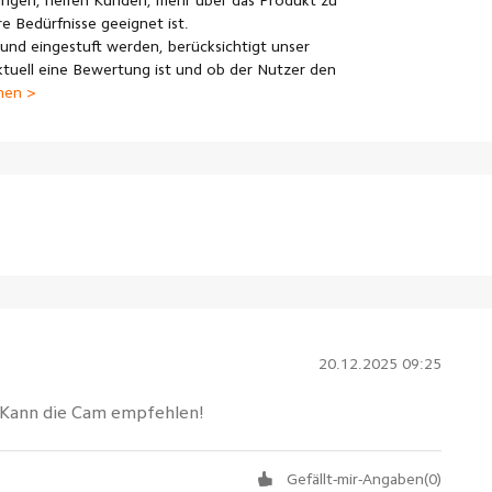
ngen, helfen Kunden, mehr über das Produkt zu
e Bedürfnisse geeignet ist.
und eingestuft werden, berücksichtigt unser
uell eine Bewertung ist und ob der Nutzer den
nen >
20.12.2025 09:25
 Kann die Cam empfehlen!
Gefällt-mir-Angaben
(
0
)