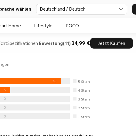
Deutschland / Deutsch
prache wählen
mart Home
Lifestyle
POCO
34,99 €
icht
Spezifikationen
Bewertung(41)
Jetzt Kaufen
ngen
36
5
Stern
5
4
Stern
0
3
Stern
0
2
Stern
0
1
Stern