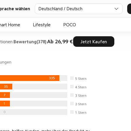
Deutschland / Deutsch
prache wählen
mart Home
Lifestyle
POCO
Ab 26,99 €
ationen
Bewertung(378)
Jetzt Kaufen
ungen
335
5
Stern
35
4
Stern
7
3
Stern
1
2
Stern
0
1
Stern