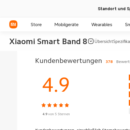
Standort und S
Store
Mobilgeräte
Wearables
S
Xiaomi Smart Band 8
Übersicht
Spezifik
Xiaomi Serien
Kundenbewertungen
378
Bewert
REDMI Serien
4.9
POCO Phones
4.9
von 5 Sternen