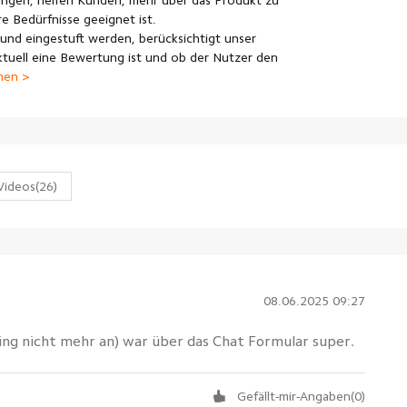
ngen, helfen Kunden, mehr über das Produkt zu
e Bedürfnisse geeignet ist.
und eingestuft werden, berücksichtigt unser
uell eine Bewertung ist und ob der Nutzer den
nen >
Videos
(26)
08.06.2025 09:27
ing nicht mehr an) war über das Chat Formular super.
Gefällt-mir-Angaben
(
0
)