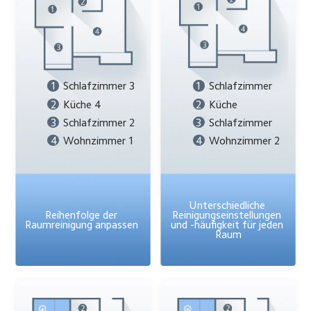
1
Schlafzimmer 3
1
Schlafzimmer
2
Küche 4
2
Küche
3
Schlafzimmer 2
3
Schlafzimmer
4
Wohnzimmer 1
4
Wohnzimmer 2
Unterschiedliche 
Reihenfolge der 
Reinigungseinstellungen 
Raumreinigung anpassen 
und -häufigkeit für jeden 
Raum