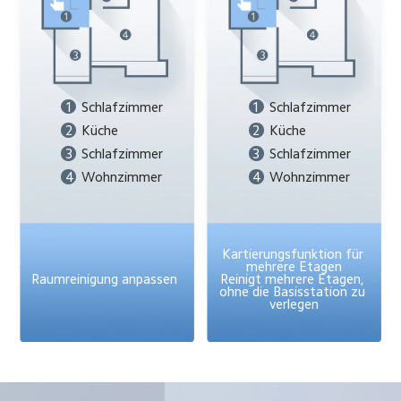
1
Schlafzimmer
1
Schlafzimmer
2
Küche
2
Küche
3
Schlafzimmer
3
Schlafzimmer
4
Wohnzimmer
4
Wohnzimmer
Kartierungsfunktion für 
mehrere Etagen

Raumreinigung anpassen
Reinigt mehrere Etagen, 
ohne die Basisstation zu 
verlegen