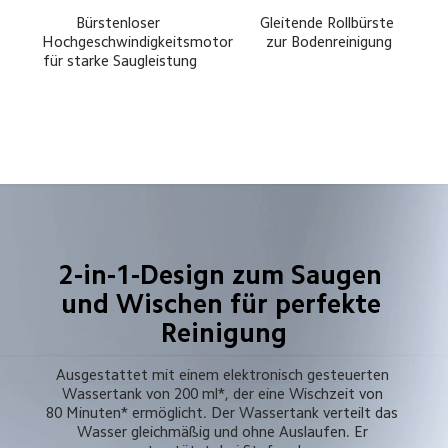
Bürstenloser 
Gleitende Rollbürste 
Hochgeschwindigkeitsmotor 
zur Bodenreinigung
für starke Saugleistung
2-in-1-Design zum Saugen 
und Wischen für perfekte 
Reinigung
Ausgestattet mit einem elektronisch gesteuerten 
Wassertank von 200 ml*, der eine Wischzeit von 
80 Minuten* ermöglicht. Der Wassertank verteilt das 
Wasser gleichmäßig und ohne Auslaufen. Er 