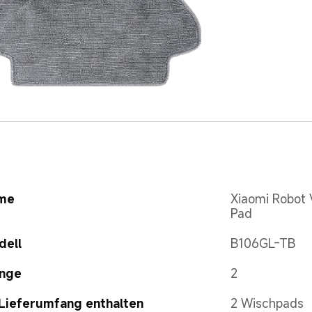
me
Xiaomi Robot
Pad
dell
B106GL-TB
nge
2
Lieferumfang enthalten
2 Wischpads