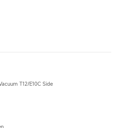
 Vacuum T12/E10C Side 
en