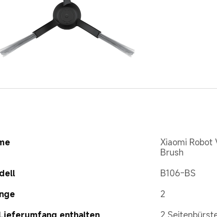
me
Xiaomi Robot
Brush
dell
B106-BS
nge
2
Lieferumfang enthalten
2 Seitenbürst