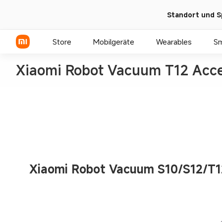
Standort und S
Store
Mobilgeräte
Wearables
S
Xiaomi Robot Vacuum T12 Acce
Xiaomi Serien
REDMI Serien
POCO Phones
Xiaomi Robot Vacuum S10/S12/T