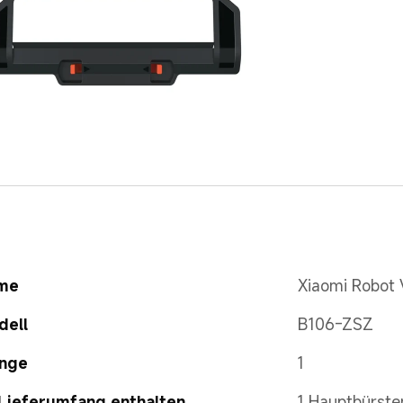
me
Xiaomi Robot
dell
B106-ZSZ
nge
1
Lieferumfang enthalten
1 Hauptbürst