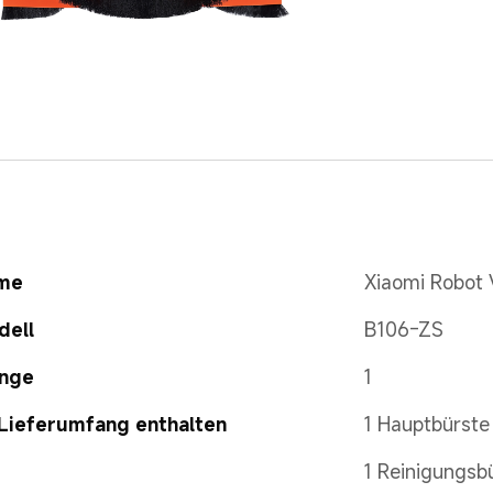
me
Xiaomi Robot
dell
B106-ZS
nge
1
Lieferumfang enthalten
1 Hauptbürste
1 Reinigungsb