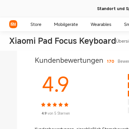
Standort und S
Store
Mobilgeräte
Wearables
S
Xiaomi Pad Focus Keyboard
Übersi
Xiaomi Serien
Kundenbewertungen
170
Bewe
REDMI Serien
4.9
POCO Phones
4.9
von 5 Sternen