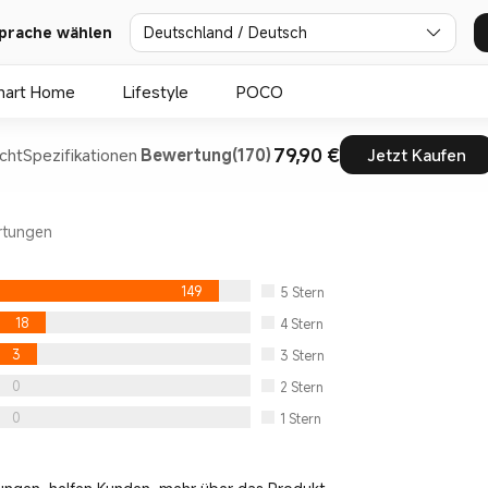
Deutschland / Deutsch
prache wählen
mart Home
Lifestyle
POCO
79,90 €
cht
Spezifikationen
Bewertung(170)
Jetzt Kaufen
rtungen
149
5
Stern
18
4
Stern
3
3
Stern
0
2
Stern
0
1
Stern