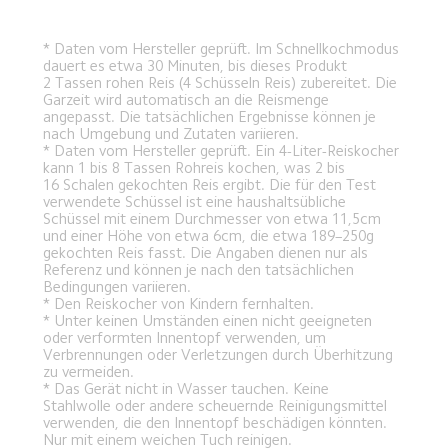
* Daten vom Hersteller geprüft. Im Schnellkochmodus 
dauert es etwa 30 Minuten, bis dieses Produkt 
2 Tassen rohen Reis (4 Schüsseln Reis) zubereitet. Die 
Garzeit wird automatisch an die Reismenge 
angepasst. Die tatsächlichen Ergebnisse können je 
nach Umgebung und Zutaten variieren.
* Daten vom Hersteller geprüft. Ein 4-Liter-Reiskocher 
kann 1 bis 8 Tassen Rohreis kochen, was 2 bis 
16 Schalen gekochten Reis ergibt. Die für den Test 
verwendete Schüssel ist eine haushaltsübliche 
Schüssel mit einem Durchmesser von etwa 11,5cm 
und einer Höhe von etwa 6cm, die etwa 189–250g 
gekochten Reis fasst. Die Angaben dienen nur als 
Referenz und können je nach den tatsächlichen 
Bedingungen variieren.
* Den Reiskocher von Kindern fernhalten.
* Unter keinen Umständen einen nicht geeigneten 
oder verformten Innentopf verwenden, um 
Verbrennungen oder Verletzungen durch Überhitzung 
zu vermeiden.
* Das Gerät nicht in Wasser tauchen. Keine 
Stahlwolle oder andere scheuernde Reinigungsmittel 
verwenden, die den Innentopf beschädigen könnten. 
Nur mit einem weichen Tuch reinigen.