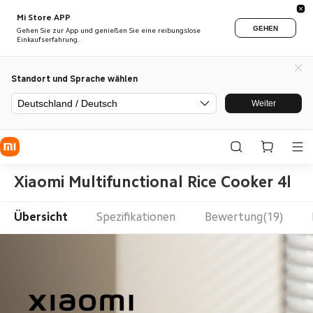
Mi Store APP
GEHEN
Gehen Sie zur App und genießen Sie eine reibungslose
Einkaufserfahrung.
Standort und Sprache wählen
Deutschland / Deutsch
Weiter
Xiaomi Multifunctional Rice Cooker 4l
Übersicht
Spezifikationen
Bewertung(19)