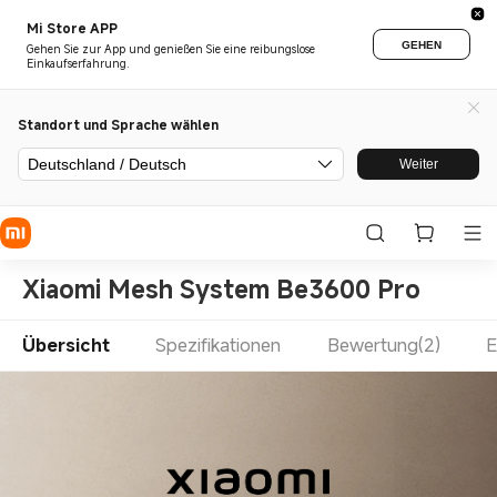
Mi Store APP
GEHEN
Gehen Sie zur App und genießen Sie eine reibungslose
Einkaufserfahrung.
Standort und Sprache wählen
Deutschland / Deutsch
Weiter
Xiaomi Mesh System Be3600 Pro
Übersicht
Spezifikationen
Bewertung(2)
E