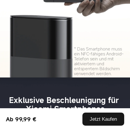
* Das Smartphone muss 
ein NFC-fähiges Android-
Telefon sein und mit 
aktiviertem und 
entsperrtem Bildschirm 
verwendet werden.
Exklusive Beschleunigung für 
Xiaomi Smartphones
Ab 99,99 €
Jetzt Kaufen
Xiaomi, Redmi und POCO Smartphones werden 
automatisch erkannt und priorisiert. Für Gaming-