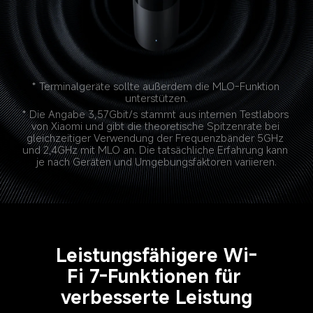
* Terminalgeräte sollte außerdem die MLO-Funktion 
unterstützen.
* Die Angabe 3,57Gbit/s stammt aus internen Testlabors 
von Xiaomi und gibt die theoretische Spitzenrate bei 
gleichzeitiger Verwendung der Frequenzbänder 5GHz 
und 2,4GHz mit MLO an. Die tatsächliche Erfahrung kann 
Leistungsfähigere Wi-
Fi 7-Funktionen für 
verbesserte Leistung