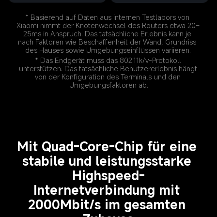
* Basierend auf Daten aus internen Testlabors von 
Xiaomi nimmt der Knotenwechsel des Routers etwa 20–
25ms in Anspruch. Das tatsächliche Erlebnis kann je 
nach Faktoren wie Beschaffenheit der Wand, Grundriss 
* Das Endgerät muss das 802.11k/v-Protokoll 
unterstützen. Das tatsächliche Benutzererlebnis hängt 
von der Konfiguration des Terminals und den 
Umgebungsfaktoren ab.
Mit Quad-Core-Chip für eine 
stabile und leistungsstarke 
Highspeed-
Internetverbindung mit 
2000Mbit/s im gesamten 