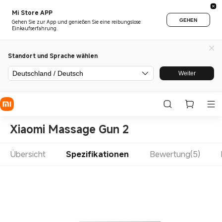
Mi Store APP
GEHEN
Gehen Sie zur App und genießen Sie eine reibungslose
Einkaufserfahrung.
Standort und Sprache wählen
Deutschland / Deutsch
Weiter
Xiaomi Massage Gun 2
Übersicht
Spezifikationen
Bewertung(5)