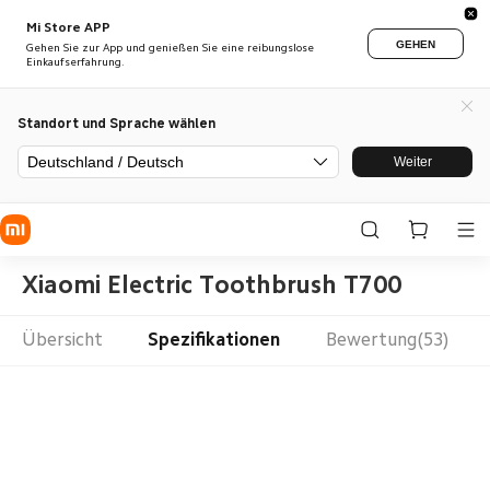
Mi Store APP
GEHEN
Gehen Sie zur App und genießen Sie eine reibungslose
Einkaufserfahrung.
Standort und Sprache wählen
Deutschland / Deutsch
Weiter
Xiaomi Electric Toothbrush T700
Übersicht
Spezifikationen
Bewertung(53)