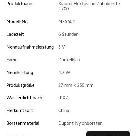
Produktname
Xiaomi Elektrische Zahnbürste 
T700
Modell-Nr.
MES604
Ladezeit
6 Stunden
Nennaufnahmeleistung
5 V
Farbe
Dunkelblau
Nennleistung
4,2 W
Produktgröße
27 mm × 255 mm
Wasserdicht nach
IPX7
Herkunftsort
China
Borstenmaterial
Dupont Nylonborsten
Lademodus
Induktives Laden