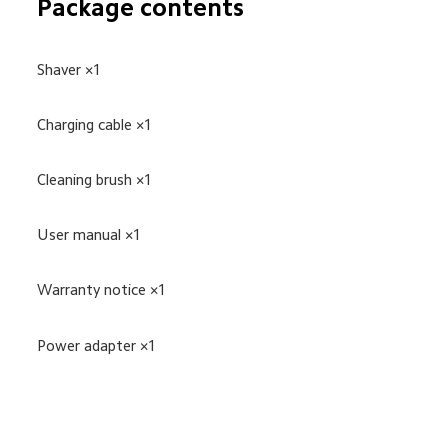
Package contents
Shaver ×1
Charging cable ×1
Cleaning brush ×1
User manual ×1
Warranty notice ×1
Power adapter ×1