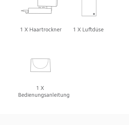
1 X Haartrockner
1 X Luftdüse
1 X 
Bedienungsanleitung
Drag down to fresh