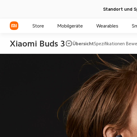
Standort und S
Store
Mobilgeräte
Wearables
S
Xiaomi Buds 3
Übersicht
Spezifikationen
Bewe
Xiaomi Serien
REDMI Serien
POCO Phones