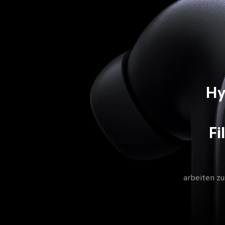
Hy
Fi
arbeiten z