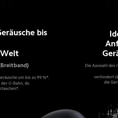
eräusche bis 
Id
Anf
 Welt
Ger
Breitband)
Die Auswahl des 
verhindert 
eräusche um bis zu 99 %*.
die Ge
 der U-Bahn, du 
ntauchen*.