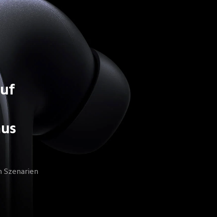
uf 
aus
 Szenarien 