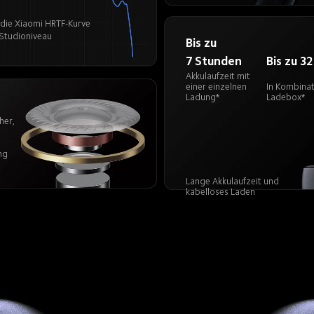
die Xiaomi HRTF-Kurve
 Studioniveau
Bis zu 
7 Stunden
Bis zu 3
Akkulaufzeit mit 
einer einzelnen 
In Kombinat
Ladung*
Ladebox*
er, 
g 
Lange Akkulaufzeit und 
kabelloses Laden