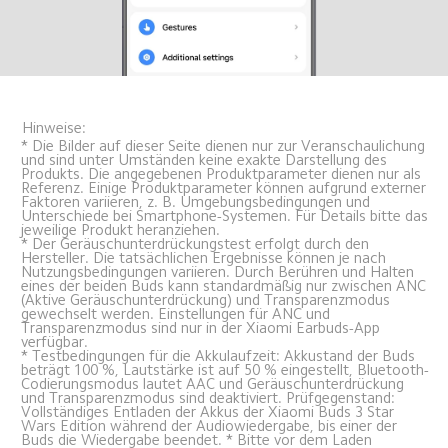
Hinweise:
* Die Bilder auf dieser Seite dienen nur zur Veranschaulichung 
und sind unter Umständen keine exakte Darstellung des 
Produkts. Die angegebenen Produktparameter dienen nur als 
Referenz. Einige Produktparameter können aufgrund externer 
Faktoren variieren, z. B. Umgebungsbedingungen und 
Unterschiede bei Smartphone-Systemen. Für Details bitte das 
jeweilige Produkt heranziehen.
* Der Geräuschunterdrückungstest erfolgt durch den 
Hersteller. Die tatsächlichen Ergebnisse können je nach 
Nutzungsbedingungen variieren. Durch Berühren und Halten 
eines der beiden Buds kann standardmäßig nur zwischen ANC 
(Aktive Geräuschunterdrückung) und Transparenzmodus 
gewechselt werden. Einstellungen für ANC und 
Transparenzmodus sind nur in der Xiaomi Earbuds-App 
verfügbar.
* Testbedingungen für die Akkulaufzeit: Akkustand der Buds 
beträgt 100 %, Lautstärke ist auf 50 % eingestellt, Bluetooth-
Codierungsmodus lautet AAC und Geräuschunterdrückung 
und Transparenzmodus sind deaktiviert. Prüfgegenstand: 
Vollständiges Entladen der Akkus der Xiaomi Buds 3 Star 
Wars Edition während der Audiowiedergabe, bis einer der 
Buds die Wiedergabe beendet. * Bitte vor dem Laden 