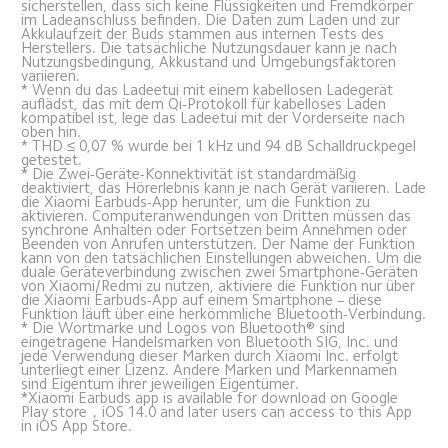
sicherstellen, dass sich keine Flüssigkeiten und Fremdkörper 
im Ladeanschluss befinden. Die Daten zum Laden und zur 
Akkulaufzeit der Buds stammen aus internen Tests des 
Herstellers. Die tatsächliche Nutzungsdauer kann je nach 
Nutzungsbedingung, Akkustand und Umgebungsfaktoren 
variieren.
* Wenn du das Ladeetui mit einem kabellosen Ladegerät 
auflädst, das mit dem Qi-Protokoll für kabelloses Laden 
kompatibel ist, lege das Ladeetui mit der Vorderseite nach 
oben hin.
* THD ≤ 0,07 % wurde bei 1 kHz und 94 dB Schalldruckpegel 
getestet.
* Die Zwei-Geräte-Konnektivität ist standardmäßig 
deaktiviert, das Hörerlebnis kann je nach Gerät variieren. Lade 
die Xiaomi Earbuds-App herunter, um die Funktion zu 
aktivieren. Computeranwendungen von Dritten müssen das 
synchrone Anhalten oder Fortsetzen beim Annehmen oder 
Beenden von Anrufen unterstützen. Der Name der Funktion 
kann von den tatsächlichen Einstellungen abweichen. Um die 
duale Geräteverbindung zwischen zwei Smartphone-Geräten 
von Xiaomi/Redmi zu nutzen, aktiviere die Funktion nur über 
die Xiaomi Earbuds-App auf einem Smartphone – diese 
Funktion läuft über eine herkömmliche Bluetooth-Verbindung.
* Die Wortmarke und Logos von Bluetooth® sind 
eingetragene Handelsmarken von Bluetooth SIG, Inc. und 
jede Verwendung dieser Marken durch Xiaomi Inc. erfolgt 
unterliegt einer Lizenz. Andere Marken und Markennamen 
sind Eigentum ihrer jeweiligen Eigentümer.
*Xiaomi Earbuds app is available for download on Google 
Play store，iOS 14.0 and later users can access to this App 
in iOS App Store.