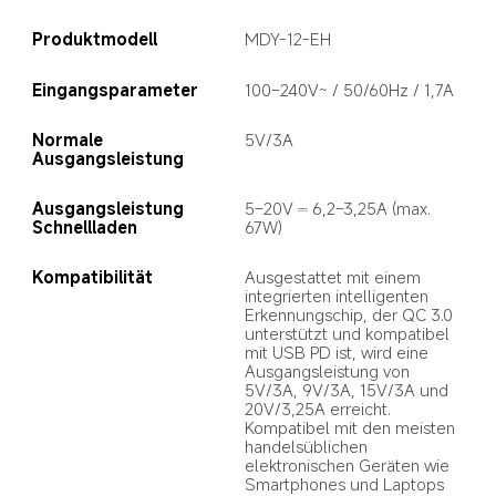
Produktmodell
MDY-12-EH
Eingangsparameter
100–240V~ / 50/60Hz / 1,7A
Normale 
5V/3A
Ausgangsleistung
Ausgangsleistung 
5–20V ⎓ 6,2–3,25A (max. 
Schnellladen
67W)
Kompatibilität
Ausgestattet mit einem 
integrierten intelligenten 
Erkennungschip, der QC 3.0 
unterstützt und kompatibel 
mit USB PD ist, wird eine 
Ausgangsleistung von 
5V/3A, 9V/3A, 15V/3A und 
20V/3,25A erreicht. 
Kompatibel mit den meisten 
handelsüblichen 
elektronischen Geräten wie 