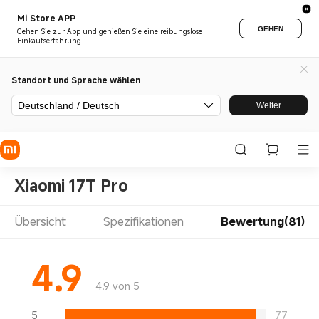
Mi Store APP
GEHEN
Gehen Sie zur App und genießen Sie eine reibungslose
Einkaufserfahrung.
Standort und Sprache wählen
Deutschland / Deutsch
Weiter
Xiaomi 17T Pro
Übersicht
Spezifikationen
Bewertung(81)
4.9
4.9 von 5
5
77