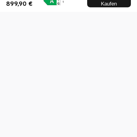
899,90 €
t
Kaufen
Xiaomi 17T Pro Black 12 GB + 1 TB
0
8***1
17.06.2026 19:37
Top Smartphone!! Es gibt nicht szu bemängeln