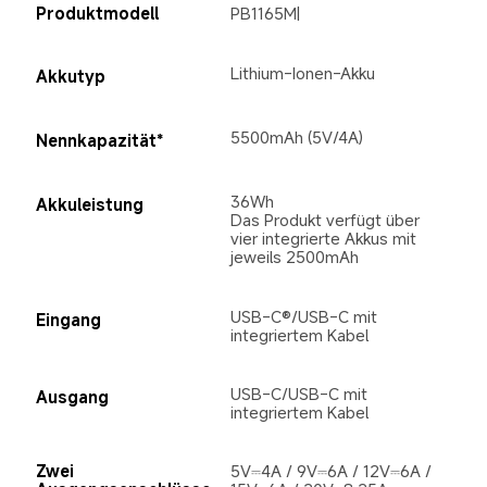
Produktmodell
PB1165M|
Lithium-Ionen-Akku
Akkutyp
5500mAh (5V/4A)
Nennkapazität*
36Wh

Akkuleistung
Das Produkt verfügt über 
vier integrierte Akkus mit 
jeweils 2500mAh
USB-C®/USB-C mit 
Eingang
integriertem Kabel
USB-C/USB-C mit 
Ausgang
integriertem Kabel
Zwei 
5V⎓4A / 9V⎓6A / 12V⎓6A / 