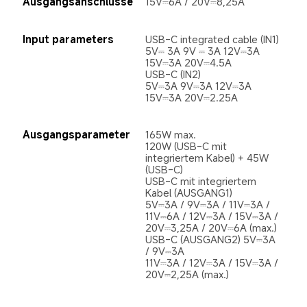
Ausgangsanschlüsse
15V⎓6A / 20V⎓8,25A
Input parameters
USB-C integrated cable (IN1)

5V⎓ 3A 9V ⎓ 3A 12V⎓3A 
15V⎓3A 20V⎓4.5A

USB-C (IN2)

5V⎓3A 9V⎓3A 12V⎓3A 
15V⎓3A 20V⎓2.25A
Ausgangsparameter
165W max.

120W (USB-C mit 
integriertem Kabel) + 45W 
(USB-C)

USB-C mit integriertem 
Kabel (AUSGANG1)

5V⎓3A / 9V⎓3A / 11V⎓3A / 
11V⎓6A / 12V⎓3A / 15V⎓3A / 
20V⎓3,25A / 20V⎓6A (max.)

USB-C (AUSGANG2) 5V⎓3A 
/ 9V⎓3A

11V⎓3A / 12V⎓3A / 15V⎓3A / 
20V⎓2,25A (max.)