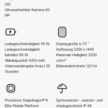
OIS
Ultraweitwinkel-Kamera
50
MP
Ladegeschwindigkeit
90
W
Displaygröße
6.73
''
Ladegeschwindigkeit
Auflösung
3200 x 1440
kabellos
80
W
Maximale Helligkeit
3200
Akkukapazität
5410
mAh
cd/m²
Videowiedergabe (max.)
25
Bildwiederholrate
120
Hz
Stunden
Prozessor
Snapdragon® 8
Spritzwasser-, wasser- und
Elite Mobile Platform
staubgeschützt
IP
68