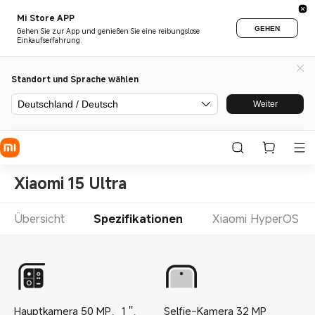
Mi Store APP
GEHEN
Gehen Sie zur App und genießen Sie eine reibungslose
Einkaufserfahrung.
Standort und Sprache wählen
Deutschland / Deutsch
Weiter
Xiaomi 15 Ultra
Übersicht
Spezifikationen
Xiaomi HyperOS
Hauptkamera
50
MP
、
1
''
、
Selfie-Kamera
32
MP