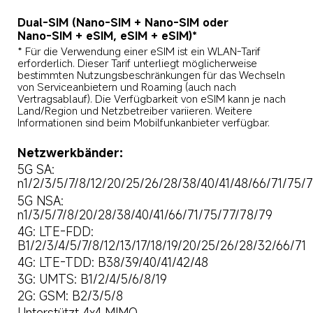
Dual-SIM (Nano‑SIM + Nano‑SIM oder 
Nano‑SIM + eSIM, eSIM + eSIM)*
* Für die Verwendung einer eSIM ist ein WLAN-Tarif 
erforderlich. Dieser Tarif unterliegt möglicherweise 
bestimmten Nutzungsbeschränkungen für das Wechseln 
von Serviceanbietern und Roaming (auch nach 
Vertragsablauf). Die Verfügbarkeit von eSIM kann je nach 
Land/Region und Netzbetreiber variieren. Weitere 
Informationen sind beim Mobilfunkanbieter verfügbar.
Netzwerkbänder:
5G SA: 
n1/2/3/5/7/8/12/20/25/26/28/38/40/41/48/66/71/75/
5G NSA: 
n1/3/5/7/8/20/28/38/40/41/66/71/75/77/78/79
4G: LTE-FDD: 
B1/2/3/4/5/7/8/12/13/17/18/19/20/25/26/28/32/66/71
4G: LTE-TDD: B38/39/40/41/42/48
3G: UMTS: B1/2/4/5/6/8/19
2G: GSM: B2/3/5/8
Unterstützt 4x4 MIMO