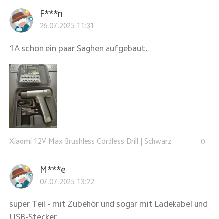
F***n
26.07.2025 11:31
1A schon ein paar Saghen aufgebaut.
Xiaomi 12V Max Brushless Cordless Drill
|
Schwarz
0
M***e
07.07.2025 13:22
super Teil - mit Zubehör und sogar mit Ladekabel und
USB-Stecker.