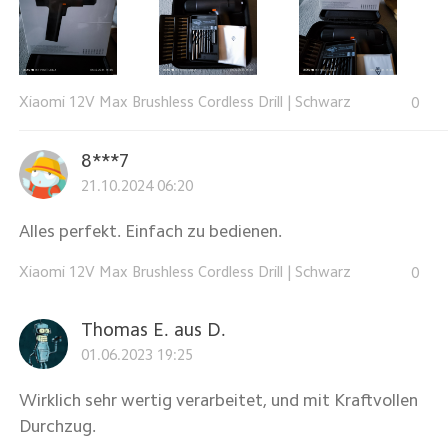
Xiaomi 12V Max Brushless Cordless Drill
|
Schwarz
0
8***7
21.10.2024 06:20
Alles perfekt. Einfach zu bedienen.
Xiaomi 12V Max Brushless Cordless Drill
|
Schwarz
0
Thomas E. aus D.
01.06.2023 19:25
Wirklich sehr wertig verarbeitet, und mit Kraftvollen
Durchzug.