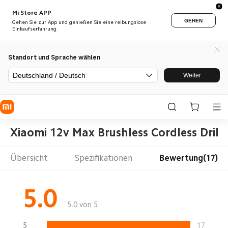
Mi Store APP
GEHEN
Gehen Sie zur App und genießen Sie eine reibungslose
Einkaufserfahrung.
Standort und Sprache wählen
Deutschland / Deutsch
Weiter
Xiaomi 12v Max Brushless Cordless Drill
Übersicht
Spezifikationen
Bewertung(17)
5.0
5.0 von 5
5
17