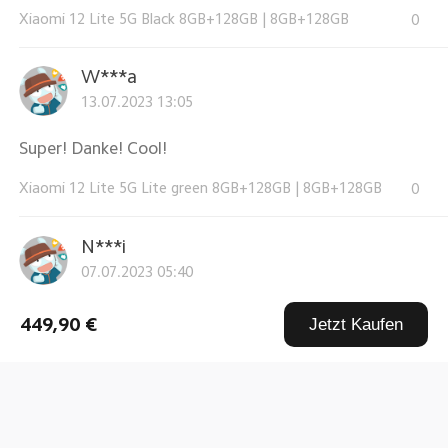
Xiaomi 12 Lite 5G Black 8GB+128GB
|
8GB+128GB
0
W***a
13.07.2023 13:05
Super! Danke! Cool!
Xiaomi 12 Lite 5G Lite green 8GB+128GB
|
8GB+128GB
0
N***i
07.07.2023 05:40
ich habe das Smartphone einer Freundin gekauft, die
449,90 €
Jetzt Kaufen
sich total in die Far ...
Weitere Informationen
Xiaomi 12 Lite 5G Lite green 8GB+128GB
|
8GB+128GB
0
D***l