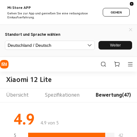
Mi Store APP
GEHEN
Gehen Sie zur App und genießen Sie eine reibungslose
Einkaufserfahrung.
Standort und Sprache wählen
Deutschland / Deutsch
Weiter
Xiaomi 12 Lite
Übersicht
Spezifikationen
Bewertung(47)
4.9
4.9 von 5
5
42