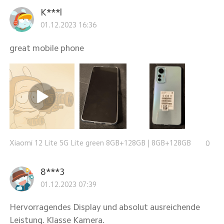
K***l
01.12.2023 16:36
great mobile phone
Xiaomi 12 Lite 5G Lite green 8GB+128GB
|
8GB+128GB
0
8***3
01.12.2023 07:39
Hervorragendes Display und absolut ausreichende
Leistung. Klasse Kamera.