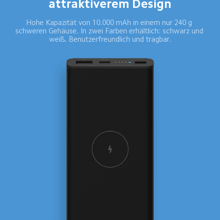
attraktiverem Design
Hohe Kapazität von 10.000 mAh in einem nur 240 g 
schweren Gehäuse. In zwei Farben erhältlich: schwarz und 
weiß. Benutzerfreundlich und tragbar.