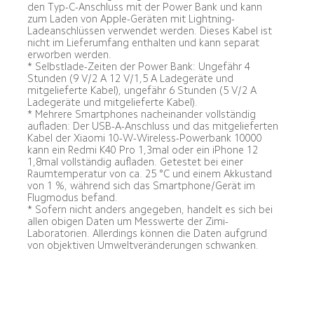
den Typ-C-Anschluss mit der Power Bank und kann 
zum Laden von Apple-Geräten mit Lightning-
Ladeanschlüssen verwendet werden. Dieses Kabel ist 
nicht im Lieferumfang enthalten und kann separat 
erworben werden.
* Selbstlade-Zeiten der Power Bank: Ungefähr 4 
Stunden (9 V/2 A 12 V/1,5 A Ladegeräte und 
mitgelieferte Kabel), ungefähr 6 Stunden (5 V/2 A 
Ladegeräte und mitgelieferte Kabel).
* Mehrere Smartphones nacheinander vollständig 
aufladen: Der USB-A-Anschluss und das mitgelieferten 
Kabel der Xiaomi 10-W-Wireless-Powerbank 10000 
kann ein Redmi K40 Pro 1,3mal oder ein iPhone 12 
1,8mal vollständig aufladen. Getestet bei einer 
Raumtemperatur von ca. 25 °C und einem Akkustand 
von 1 %, während sich das Smartphone/Gerät im 
Flugmodus befand.
* Sofern nicht anders angegeben, handelt es sich bei 
allen obigen Daten um Messwerte der Zimi-
Laboratorien. Allerdings können die Daten aufgrund 
von objektiven Umweltveränderungen schwanken.