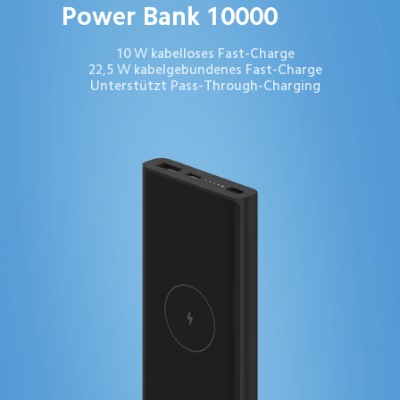
Power Bank 10000
10 W kabelloses Fast-Charge
22,5 W kabelgebundenes Fast-Charge
Unterstützt Pass-Through-Charging