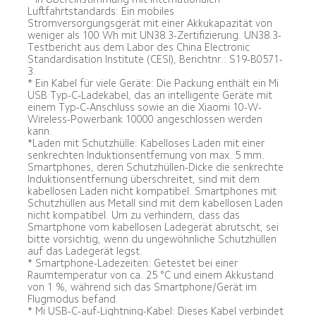
Luftfahrtstandards: Ein mobiles 
Stromversorgungsgerät mit einer Akkukapazität von 
weniger als 100 Wh mit UN38.3-Zertifizierung. UN38.3-
Testbericht aus dem Labor des China Electronic 
Standardisation Institute (CESI), Berichtnr.: S19-B0571-
3.
* Ein Kabel für viele Geräte: Die Packung enthält ein Mi 
USB Typ-C-Ladekabel, das an intelligente Geräte mit 
einem Typ-C-Anschluss sowie an die Xiaomi 10-W-
Wireless-Powerbank 10000 angeschlossen werden 
kann.
*Laden mit Schutzhülle: Kabelloses Laden mit einer 
senkrechten Induktionsentfernung von max. 5 mm. 
Smartphones, deren Schutzhüllen-Dicke die senkrechte 
Induktionsentfernung überschreitet, sind mit dem 
kabellosen Laden nicht kompatibel. Smartphones mit 
Schutzhüllen aus Metall sind mit dem kabellosen Laden 
nicht kompatibel. Um zu verhindern, dass das 
Smartphone vom kabellosen Ladegerät abrutscht, sei 
bitte vorsichtig, wenn du ungewöhnliche Schutzhüllen 
auf das Ladegerät legst.
* Smartphone-Ladezeiten: Getestet bei einer 
Raumtemperatur von ca. 25 °C und einem Akkustand 
von 1 %, während sich das Smartphone/Gerät im 
Flugmodus befand.
* Mi USB-C-auf-Lightning-Kabel: Dieses Kabel verbindet 