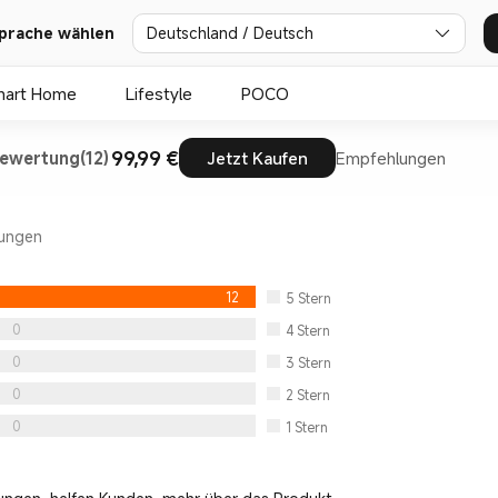
Deutschland / Deutsch
prache wählen
mart Home
Lifestyle
POCO
99,99 €
ewertung(12)
Jetzt Kaufen
Empfehlungen
ungen
12
5
Stern
0
4
Stern
0
3
Stern
0
2
Stern
0
1
Stern