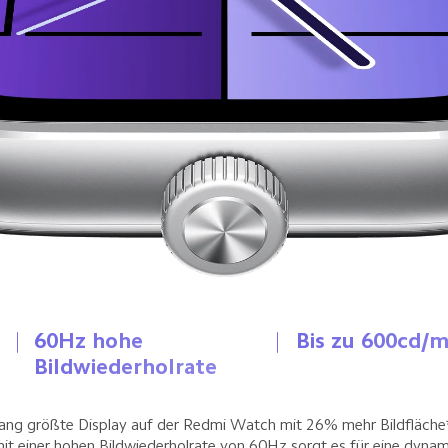
60Hz hohe 
Bis zu 600cd/m
z
Bildwiederholrate
lang größte Display auf der Redmi Watch mit 26% mehr Bildfläche*
it einer hohen Bildwiederholrate von 60Hz sorgt es für eine dynam