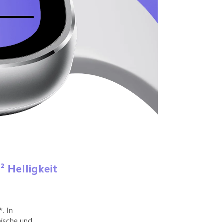
² Helligkeit
. In 
ische und 