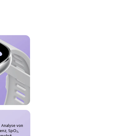
e Analyse von 
enz, SpO₂, 
 mehr*