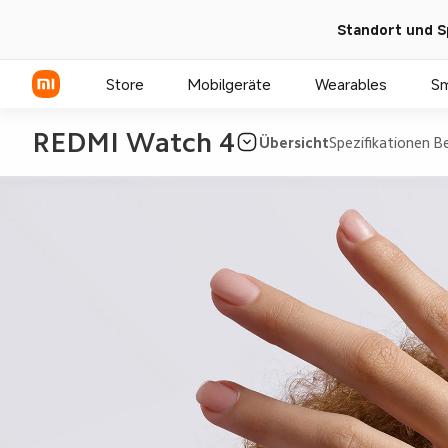
Standort und S
Store
Mobilgeräte
Wearables
S
REDMI Watch 4
Übersicht
Spezifikationen
Be
Xiaomi Serien
REDMI Serien
POCO Phones