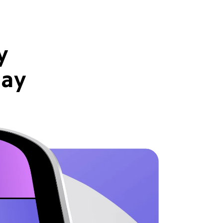
y
lay