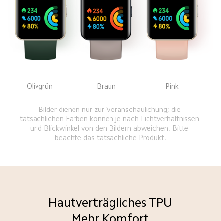
Olivgrün
Braun
Pink
Bilder dienen nur zur Veranschaulichung; die 
tatsächlichen Farben können je nach Lichtverhältnissen 
und Blickwinkel von den Bildern abweichen. Bitte 
beachte das tatsächliche Produkt.
Hautverträgliches TPU
Mehr Komfort