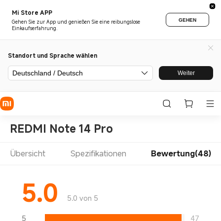
Mi Store APP
GEHEN
Gehen Sie zur App und genießen Sie eine reibungslose
Einkaufserfahrung.
Standort und Sprache wählen
Deutschland / Deutsch
Weiter
REDMI Note 14 Pro
Übersicht
Spezifikationen
Bewertung(48)
5.0
5.0 von 5
5
47