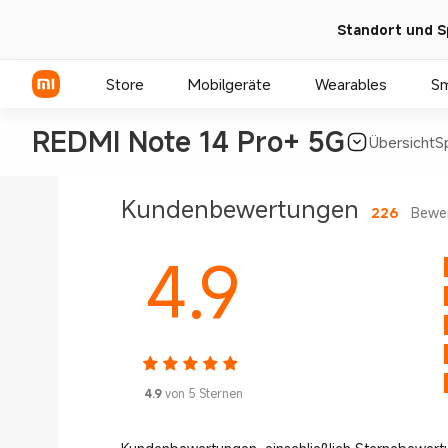
Standort und S
Store
Mobilgeräte
Wearables
S
REDMI Note 14 Pro+ 5G
Übersicht
S
Xiaomi Serien
Kundenbewertungen
226
Bewe
REDMI Serien
4.9
POCO Phones
4.9
von 5 Sternen