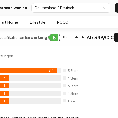
Deutschland / Deutsch
prache wählen
mart Home
Lifestyle
POCO
Ab 349,90 €
pezifikationen
Bewertung
Produktdatenblatt
rtungen
214
5
Stern
9
4
Stern
1
3
Stern
1
2
Stern
1
1
Stern