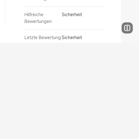
Hilfreiche
Sicherheit
Bewertungen:
Letzte Bewertung:
Sicherheit
Pirelli
Aktiv seit:
09.02.2021 18:25
Meine
2 Bewertung
Bewertungen:
Hilfreiche
0