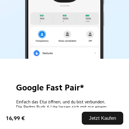
Google Fast Pair*
Einfach das Etui öffnen, und du bist verbunden.
Die Redmi Buds 6 Lite lassen sich mit nur einem 
Fingertipp schnell und mühelos per Bluetooth mit 
16,99 €
Jetzt Kaufen
deinem Android-Gerät* verbinden. Du kannst sogar 
überprüfen, wo du deine Ohrhörer zuletzt abgelegt 
hast.