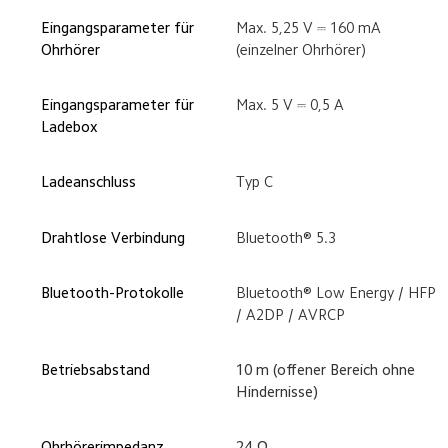
Eingangsparameter für 
Max. 5,25 V ⎓ 160 mA 
Ohrhörer
(einzelner Ohrhörer)
Eingangsparameter für 
Max. 5 V ⎓ 0,5 A
Ladebox
Ladeanschluss
Typ C
Drahtlose Verbindung
Bluetooth® 5.3
Bluetooth-Protokolle
Bluetooth® Low Energy / HFP 
/ A2DP / AVRCP
Betriebsabstand
10 m (offener Bereich ohne 
Hindernisse)
Ohrhörerimpedanz
24 Ω