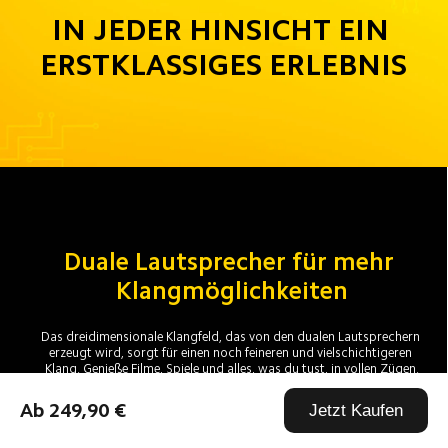
IN JEDER HINSICHT EIN 
ERSTKLASSIGES ERLEBNIS
Duale Lautsprecher für mehr 
Klangmöglichkeiten
Das dreidimensionale Klangfeld, das von den dualen Lautsprechern 
erzeugt wird, sorgt für einen noch feineren und vielschichtigeren 
Klang. Genieße Filme, Spiele und alles, was du tust, in vollen Zügen.
Ab 249,90 €
Jetzt Kaufen