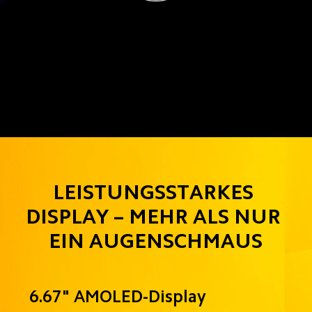
LEISTUNGSSTARKES 
DISPLAY – MEHR ALS NUR 
EIN AUGENSCHMAUS
6.67" AMOLED-Display