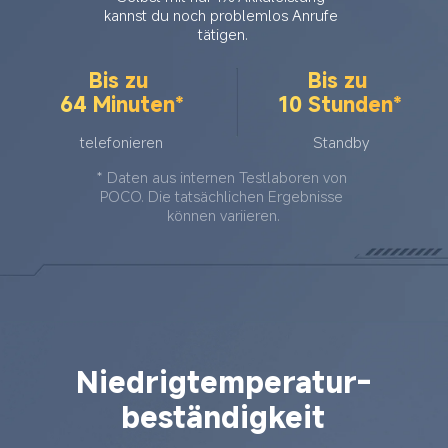
kannst du noch problemlos Anrufe 
tätigen.
Bis zu 
Bis zu 
64 Minuten*
10 Stunden*
telefonieren
Standby
* Daten aus internen Testlaboren von 
POCO. Die tatsächlichen Ergebnisse 
können variieren.
Niedrigtemperatur-
beständigkeit