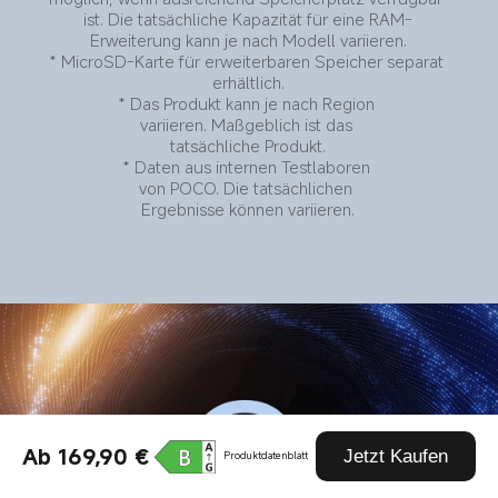
ist. Die tatsächliche Kapazität für eine RAM-
Erweiterung kann je nach Modell variieren.
* MicroSD-Karte für erweiterbaren Speicher separat 
erhältlich.
* Das Produkt kann je nach Region 
variieren. Maßgeblich ist das 
tatsächliche Produkt.
* Daten aus internen Testlaboren 
von POCO. Die tatsächlichen 
Ergebnisse können variieren.
Ab 169,90 €
Jetzt Kaufen
Produktdatenblatt